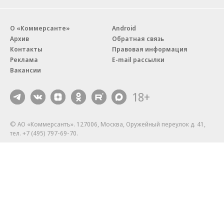
О «Коммерсанте»
Android
Архив
Обратная связь
Контакты
Правовая информация
Реклама
E-mail рассылки
Вакансии
18+
© АО «Коммерсантъ». 127006, Москва, Оружейный переулок д. 41,
тел. +7 (495) 797-69-70.
Сетевое издание «Коммерсантъ» (доменное имя сайта:
kommersant.ru) зарегистрировано Федеральной службой
по надзору в сфере связи, информационных технологий и массовых
коммуникаций (Роскомнадзор), регистрационный номер и дата
принятия решения о регистрации: серия
Эл № ФС77-76922
от 11 октября 2019 г.
Партнерские проекты/материалы, новости компаний, материалы
с пометкой «Промо» и «Официальное сообщение» опубликованы