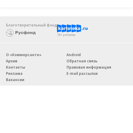
Благотворительный фонд
18+ реклама
О «Коммерсанте»
Android
Архив
Обратная связь
Контакты
Правовая информация
Реклама
E-mail рассылки
Вакансии
18+
© АО «Коммерсантъ». 127006, Москва, Оружейный переулок д. 41,
тел. +7 (495) 797-69-70.
Сетевое издание «Коммерсантъ» (доменное имя сайта:
kommersant.ru) зарегистрировано Федеральной службой