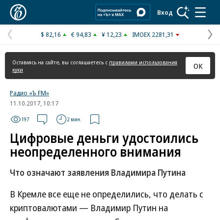
Коммерсантъ
Вход
$ 82,16
€ 94,83
¥ 12,23
IMOEX 2281,31
Предыдущая
С
страница
с
Оставаясь на сайте, вы соглашаетесь с
правилами использования
ОК
куки
Радио «Ъ FM»
11.10.2017, 10:17
197
2 мин.
Цифровые деньги удостоились
неопределенного внимания
Что означают заявления Владимира Путина
В Кремле все еще не определились, что делать с
криптовалютами — Владимир Путин на