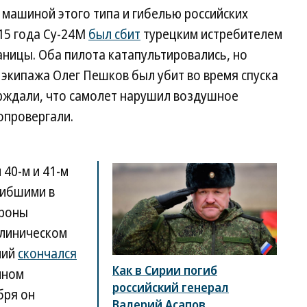
с машиной этого типа и гибелью российских
015 года Су-24М
был сбит
турецким истребителем
раницы. Оба пилота катапультировались, но
экипажа Олег Пешков был убит во время спуска
ерждали, что самолет нарушил воздушное
опровергали.
 40-м и 41-м
гибшими в
ороны
клиническом
ний
скончался
Как в Сирии погиб
нном
российский генерал
бря он
Валерий Асапов