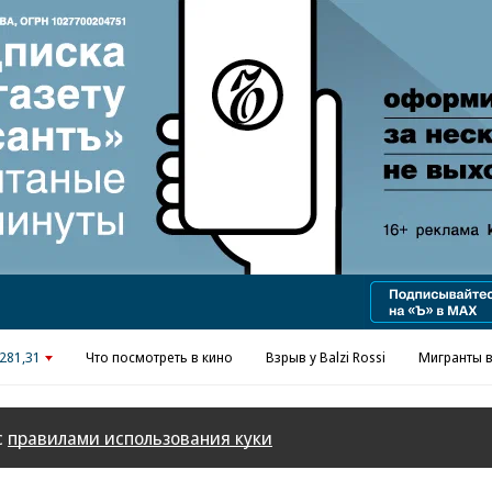
281,31
Что посмотреть в кино
Взрыв у Balzi Rossi
Мигранты в
с
правилами использования куки