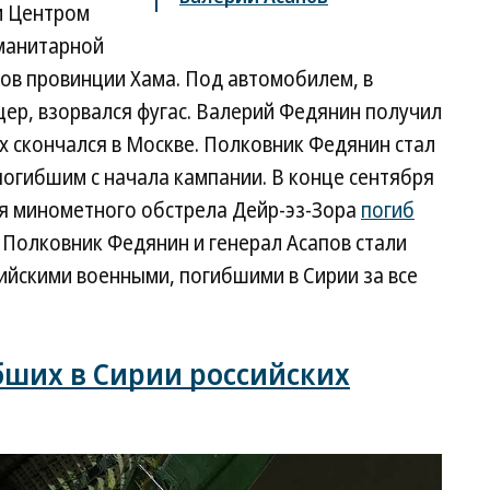
м Центром
манитарной
ов провинции Хама. Под автомобилем, в
ер, взорвался фугас. Валерий Федянин получил
 скончался в Москве. Полковник Федянин стал
огибшим с начала кампании. В конце сентября
емя минометного обстрела Дейр-эз-Зора
погиб
 Полковник Федянин и генерал Асапов стали
йскими военными, погибшими в Сирии за все
бших в Сирии российских