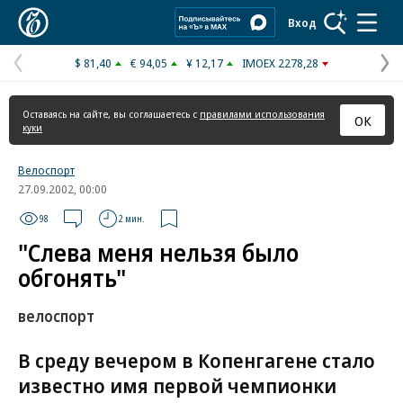
Коммерсантъ
Вход
$ 81,40
€ 94,05
¥ 12,17
IMOEX 2278,28
Предыдущая
С
страница
с
Оставаясь на сайте, вы соглашаетесь с
правилами использования
ОК
куки
Велоспорт
27.09.2002, 00:00
98
2 мин.
"Слева меня нельзя было
обгонять"
велоспорт
В среду вечером в Копенгагене стало
известно имя первой чемпионки