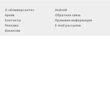
О «Коммерсанте»
Android
Архив
Обратная связь
Контакты
Правовая информация
Реклама
E-mail рассылки
Вакансии
18+
© АО «Коммерсантъ». 127006, Москва, Оружейный переулок д. 41,
тел. +7 (495) 797-69-70.
Сетевое издание «Коммерсантъ» (доменное имя сайта:
kommersant.ru) зарегистрировано Федеральной службой
по надзору в сфере связи, информационных технологий и массовых
коммуникаций (Роскомнадзор), регистрационный номер и дата
принятия решения о регистрации: серия
Эл № ФС77-76922
от 11 октября 2019 г.
Партнерские проекты/материалы, новости компаний, материалы
с пометкой «Промо» и «Официальное сообщение» опубликованы
на коммерческой основе.