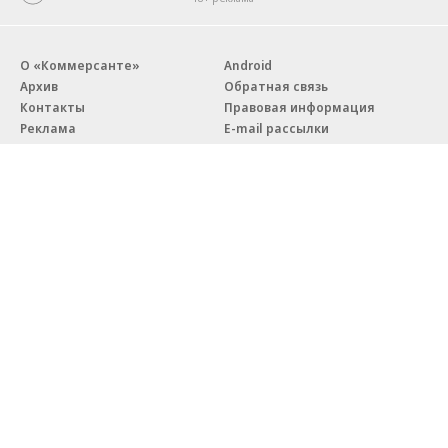
О «Коммерсанте»
Android
Архив
Обратная связь
Контакты
Правовая информация
Реклама
E-mail рассылки
Вакансии
18+
© АО «Коммерсантъ». 127006, Москва, Оружейный переулок д. 41,
тел. +7 (495) 797-69-70.
Сетевое издание «Коммерсантъ» (доменное имя сайта:
kommersant.ru) зарегистрировано Федеральной службой
по надзору в сфере связи, информационных технологий и массовых
коммуникаций (Роскомнадзор), регистрационный номер и дата
принятия решения о регистрации: серия
Эл № ФС77-76922
от 11 октября 2019 г.
Партнерские проекты/материалы, новости компаний, материалы
с пометкой «Промо» и «Официальное сообщение» опубликованы