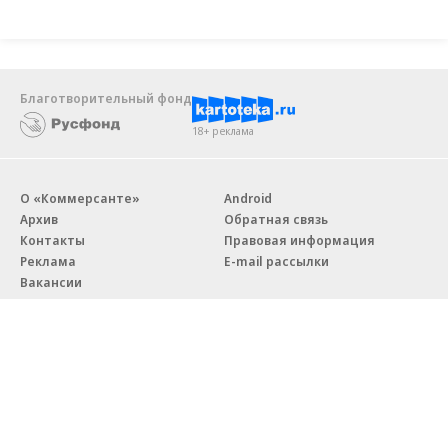
Благотворительный фонд
18+ реклама
О «Коммерсанте»
Android
Архив
Обратная связь
Контакты
Правовая информация
Реклама
E-mail рассылки
Вакансии
18+
© АО «Коммерсантъ». 127006, Москва, Оружейный переулок д. 41,
тел. +7 (495) 797-69-70.
Сетевое издание «Коммерсантъ» (доменное имя сайта: