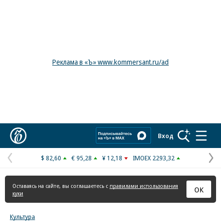
Реклама в «Ъ» www.kommersant.ru/ad
Коммерсантъ
Вход
$ 82,60
€ 95,28
¥ 12,18
IMOEX 2293,32
Предыдущая
С
страница
с
Оставаясь на сайте, вы соглашаетесь с
правилами использования
ОК
куки
Культура