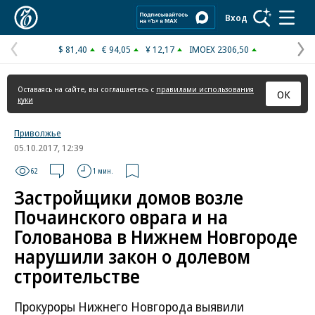
Коммерсантъ
Вход
$ 81,40
€ 94,05
¥ 12,17
IMOEX 2306,50
Предыдущая
С
страница
с
Оставаясь на сайте, вы соглашаетесь с
правилами использования
ОК
куки
Приволжье
05.10.2017, 12:39
62
1 мин.
Застройщики домов возле
Почаинского оврага и на
Голованова в Нижнем Новгороде
нарушили закон о долевом
строительстве
Прокуроры Нижнего Новгорода выявили