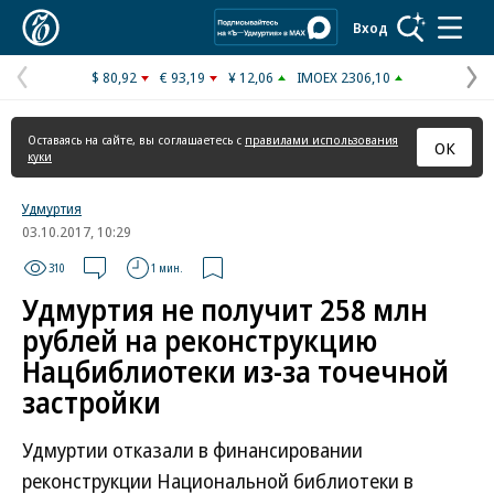
Коммерсантъ
Вход
$ 80,92
€ 93,19
¥ 12,06
IMOEX 2306,10
Предыдущая
С
страница
с
Оставаясь на сайте, вы соглашаетесь с
правилами использования
ОК
куки
Удмуртия
03.10.2017, 10:29
310
1 мин.
Удмуртия не получит 258 млн
рублей на реконструкцию
Нацбиблиотеки из-за точечной
застройки
Удмуртии отказали в финансировании
реконструкции Национальной библиотеки в