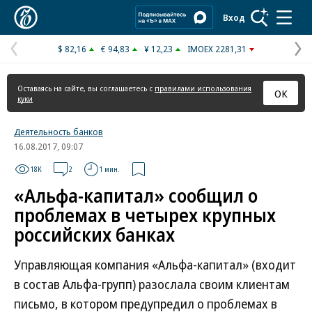
Коммерсантъ
Вход
$ 82,16
€ 94,83
¥ 12,23
IMOEX 2281,31
Предыдущая
С
страница
с
Оставаясь на сайте, вы соглашаетесь с
правилами использования
ОК
куки
Деятельность банков
16.08.2017, 09:07
18K
2
1 мин.
«Альфа-капитал» сообщил о
проблемах в четырех крупных
российских банках
Управляющая компания «Альфа-капитал» (входит
в состав Альфа-групп) разослала своим клиентам
письмо, в котором предупредил о проблемах в