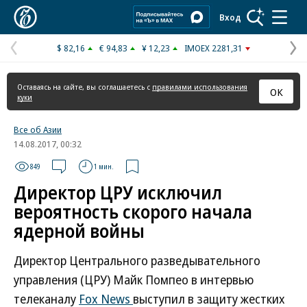
Коммерсантъ
Вход
$ 82,16
€ 94,83
¥ 12,23
IMOEX 2281,31
Предыдущая
С
страница
с
Оставаясь на сайте, вы соглашаетесь с
правилами использования
ОК
куки
Все об Азии
14.08.2017, 00:32
849
1 мин.
Директор ЦРУ исключил
вероятность скорого начала
ядерной войны
Директор Центрального разведывательного
управления (ЦРУ) Майк Помпео в интервью
телеканалу
Fox News
выступил в защиту жестких