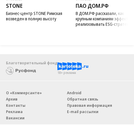
STONE
ПАО ДОМ.РФ
Бизнес-центр STONE Римская
В ДОМ.РФ рассказали, как
возведен в полную высоту
крупным компаниям эффектив
реализовывать ESG-стратегию
Благотворительный фонд
18+ реклама
О «Коммерсанте»
Android
Архив
Обратная связь
Контакты
Правовая информация
Реклама
E-mail рассылки
Вакансии
18+