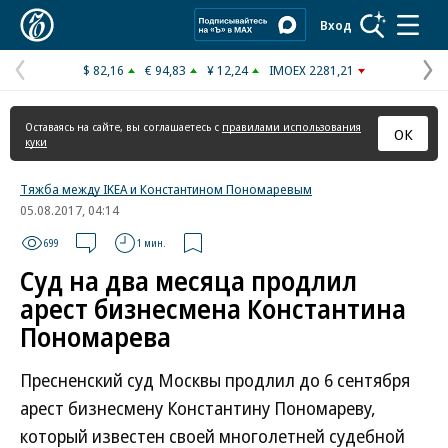
Коммерсантъ
Вход
$ 82,16
€ 94,83
¥ 12,24
IMOEX 2281,21
Предыдущая
С
страница
с
Оставаясь на сайте, вы соглашаетесь с
правилами использования
ОК
куки
Тяжба между IKEA и Константином Пономаревым
05.08.2017, 04:14
699
1 мин.
Суд на два месяца продлил
арест бизнесмена Константина
Пономарева
Пресненский суд Москвы продлил до 6 сентября
арест бизнесмену Константину Пономареву,
который известен своей многолетней судебной