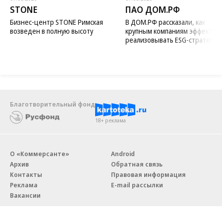
STONE
ПАО ДОМ.РФ
Бизнес-центр STONE Римская
В ДОМ.РФ рассказали, как
возведен в полную высоту
крупным компаниям эффектив
реализовывать ESG-стратегию
Благотворительный фонд
18+ реклама
О «Коммерсанте»
Android
Архив
Обратная связь
Контакты
Правовая информация
Реклама
E-mail рассылки
Вакансии
18+