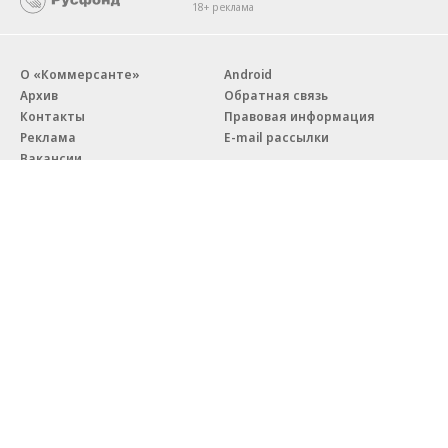
18+ реклама
О «Коммерсанте»
Android
Архив
Обратная связь
Контакты
Правовая информация
Реклама
E-mail рассылки
Вакансии
18+
© АО «Коммерсантъ». 127006, Москва, Оружейный переулок д. 41,
тел. +7 (495) 797-69-70.
Сетевое издание «Коммерсантъ» (доменное имя сайта:
kommersant.ru) зарегистрировано Федеральной службой
по надзору в сфере связи, информационных технологий и массовых
коммуникаций (Роскомнадзор), регистрационный номер и дата
принятия решения о регистрации: серия
Эл № ФС77-76922
от 11 октября 2019 г.
Партнерские проекты/материалы, новости компаний, материалы