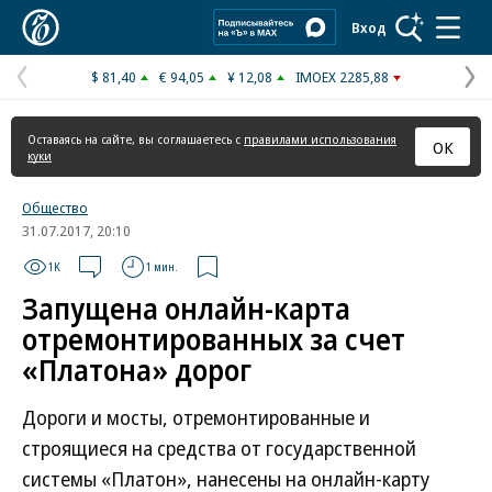
Коммерсантъ
Вход
$ 81,40
€ 94,05
¥ 12,08
IMOEX 2285,88
Предыдущая
С
страница
с
Оставаясь на сайте, вы соглашаетесь с
правилами использования
ОК
куки
Общество
31.07.2017, 20:10
1K
1 мин.
Запущена онлайн-карта
отремонтированных за счет
«Платона» дорог
Дороги и мосты, отремонтированные и
строящиеся на средства от государственной
системы «Платон», нанесены на онлайн-карту