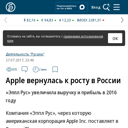
Коммерсантъ
Вход
$ 82,16
€ 94,83
¥ 12,23
IMOEX 2281,31
Предыдущая
С
страница
с
Оставаясь на сайте, вы соглашаетесь с
правилами использования
ОК
куки
Деятельность "Русала"
27.07.2017, 23:46
835
2 мин.
Apple вернулась к росту в России
«Эппл Рус» увеличила выручку и прибыль в 2016
году
Компания «Эппл Рус», через которую
американская корпорация Apple Inc. поставляет в