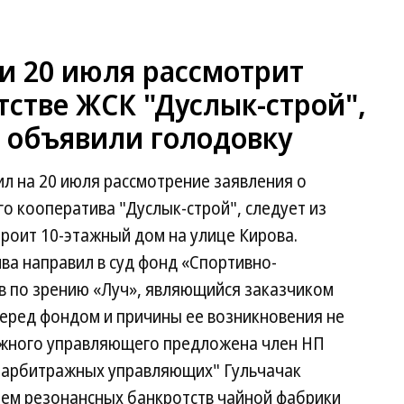
 20 июля рассмотрит
тстве ЖСК "Дуслык-строй",
 объявили голодовку
л на 20 июля рассмотрение заявления о
о кооператива "Дуслык-строй", следует из
роит 10-этажный дом на улице Кирова.
ва направил в суд фонд «Спортивно-
в по зрению «Луч», являющийся заказчиком
еред фондом и причины ее возникновения не
ажного управляющего предложена член НП
 арбитражных управляющих" Гульчачак
ем резонансных банкротств чайной фабрики