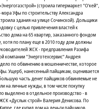
«Энергогазстрой» (строила гипермаркет "О'кей",
-мэра Уфы по строительству Александра
строила здания на улице Сочинской). Дольщики
довку с целью привлечения властей к
ство дома на 65 квартир, заказанного фондом
, хотя по плану еще в 2010 году дом должны
уководителей ЖСК - предправления Разифа
й компании "Энерготехсервис" Андрея
дело по обвинению в мошенничестве, которое
Уфы. Ущерб, нанесенный пайщикам, оценивается
, большую часть денег пайщиков обвиняемые не
ли на личные нужды, в том числе покупку
о выделено в отдельное производство - в
ЖСК «Дуслык-строй» Валерия Денисова. По
 Кипре, где купил дом на деньги пайщиков.