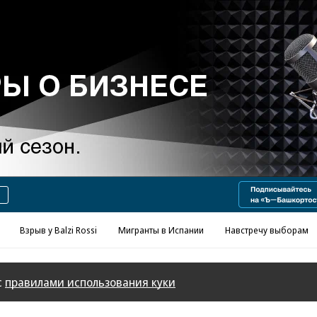
Реклама в «Ъ» www.kommersant.ru/ad
Взрыв у Balzi Rossi
Мигранты в Испании
Навстречу выборам
с
правилами использования куки