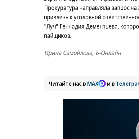
Прокуратура направляла запрос на
привлечь к уголовной ответственн
"Луч" Геннадия Дементьева, которо
пайщиков.
Ирина Самойлова, Ъ-Онлайн
Читайте нас в
MAX
и в
Телегра