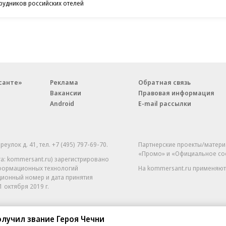
рудников российских отелей
санте»
Реклама
Обратная связь
Вакансии
Правовая информация
Android
E-mail рассылки
реулок д. 41,
тел. +7 (495) 797-69-70.
Партнерские проекты/матери
«Промо» и «Официальное со
а: kommersant.ru) зарегистрировано
нформационных технологий
На kommersant.ru применяют
ционный номер и дата принятия
1 октября 2019 г.
лучил звание Героя Чечни