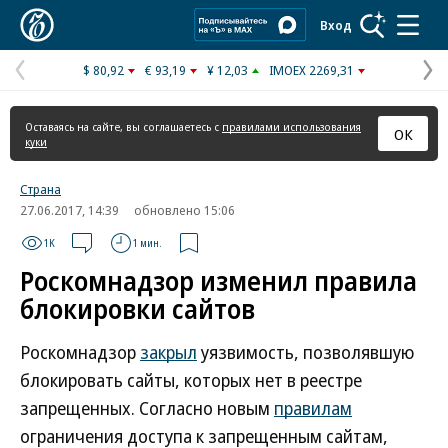
Коммерсантъ
Вход
$ 80,92
€ 93,19
¥ 12,03
IMOEX 2269,31
Предыдущая
С
страница
с
Оставаясь на сайте, вы соглашаетесь с
правилами использования
ОК
куки
Страна
27.06.2017, 14:39
обновлено 15:06
1K
1 мин.
Роскомнадзор изменил правила
блокировки сайтов
Роскомнадзор
закрыл
уязвимость, позволявшую
блокировать сайты, которых нет в реестре
запрещенных. Согласно новым
правилам
ограничения доступа к запрещенным сайтам,