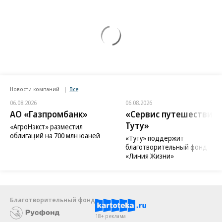
Афганистану
В Москве ревакцинированным от COVID-19 начали выдавать QR-
коды
Еще
Новости компаний
Все
06.08.2026
06.08.2026
АО «Газпромбанк»
«Сервис путешествий
Туту»
«АгроНэкст» разместил
облигаций на 700 млн юаней
«Туту» поддержит
благотворительный фонд
«Линия Жизни»