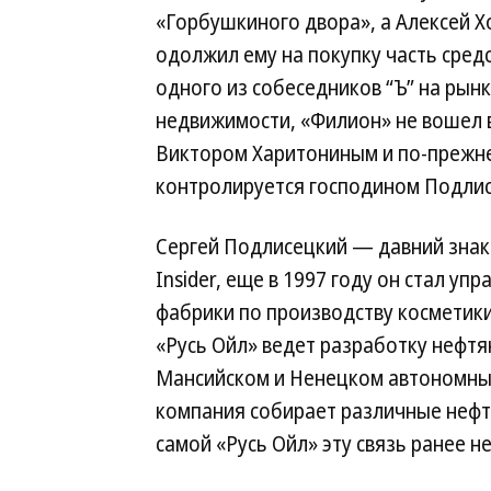
«Горбушкиного двора», а Алексей 
одолжил ему на покупку часть средс
одного из собеседников “Ъ” на рын
недвижимости, «Филион» не вошел в
Виктором Харитониным и по-прежн
контролируется господином Подли
Сергей Подлисецкий — давний знак
Insider, еще в 1997 году он стал 
фабрики по производству косметик
«Русь Ойл» ведет разработку нефтя
Мансийском и Ненецком автономных
компания собирает различные нефтя
самой «Русь Ойл» эту связь ранее н