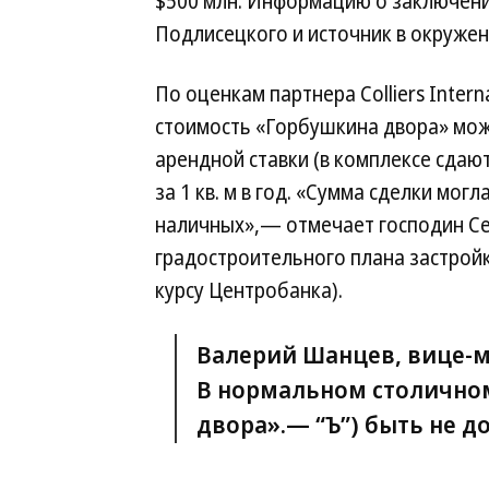
$500 млн. Информацию о заключени
Подлисецкого и источник в окружен
По оценкам партнера Colliers Inter
стоимость «Горбушкина двора» може
арендной ставки (в комплексе сдают
за 1 кв. м в год. «Сумма сделки мог
наличных»,— отмечает господин Сер
градостроительного плана застройки
курсу Центробанка).
Валерий Шанцев, вице-м
В нормальном столичном
двора».— “Ъ”) быть не д