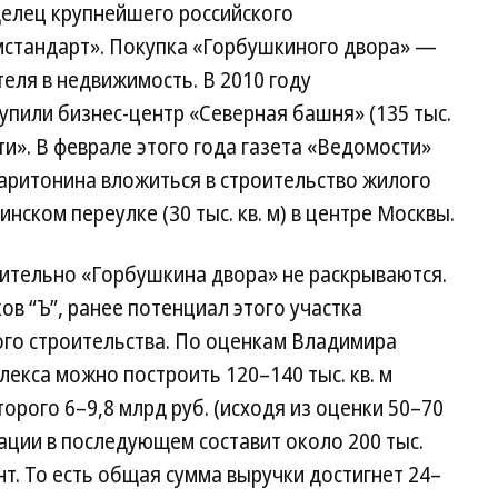
елец крупнейшего российского
мстандарт». Покупка «Горбушкиного двора» —
еля в недвижимость. В 2010 году
пили бизнес-центр «Северная башня» (135 тыс.
ти». В феврале этого года газета «Ведомости»
аритонина вложиться в строительство жилого
ском переулке (30 тыс. кв. м) в центре Москвы.
ительно «Горбушкина двора» не раскрываются.
ов “Ъ”, ранее потенциал этого участка
ого строительства. По оценкам Владимира
лекса можно построить 120–140 тыс. кв. м
орого 6–9,8 млрд руб. (исходя из оценки 50–70
лизации в последующем составит около 200 тыс.
ант. То есть общая сумма выручки достигнет 24–