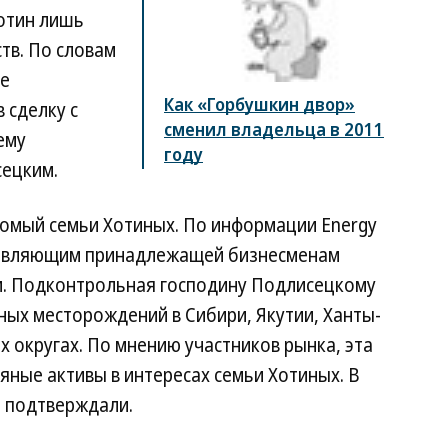
Хотин лишь
тв. По словам
ке
Как «Горбушкин двор»
 сделку с
сменил владельца в 2011
ему
году
сецким.
омый семьи Хотиных. По информации Energy
управляющим принадлежащей бизнесменам
и. Подконтрольная господину Подлисецкому
ных месторождений в Сибири, Якутии, Ханты-
 округах. По мнению участников рынка, эта
ные активы в интересах семьи Хотиных. В
е подтверждали.