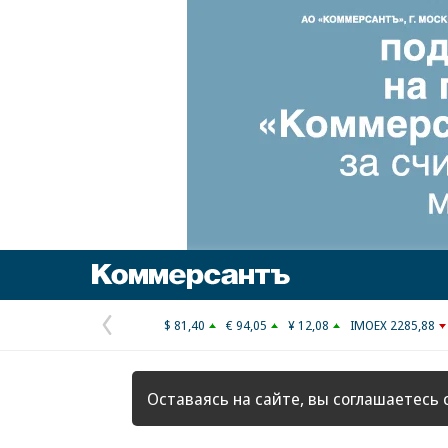
Коммерсантъ
$ 81,40
€ 94,05
¥ 12,08
IMOEX 2285,88
Предыдущая
страница
Оставаясь на сайте, вы соглашаетесь 