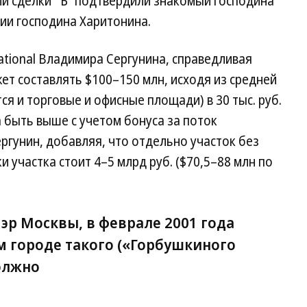
и сделки “Ъ” подтвердили знакомый господина
ии господина Харитонина.
national Владимира Сергунина, справедливая
т составлять $100–150 млн, исходя из средней
ся и торговые и офисные площади) в 30 тыс. руб.
ла быть выше с учетом бонуса за поток
гунин, добавляя, что отдельно участок без
 участка стоит 4–5 млрд руб. ($70,5–88 млн по
эр Москвы, в феврале 2001 года
 городе такого («Горбушкиного
олжно