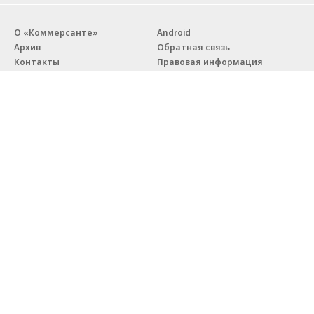
О «Коммерсанте»
Android
Архив
Обратная связь
Контакты
Правовая информация
Реклама
E-mail рассылки
Вакансии
18+
© АО «Коммерсантъ». 127006, Москва, Оружейный переулок д. 41,
тел. +7 (495) 797-69-70.
Сетевое издание «Коммерсантъ» (доменное имя сайта:
kommersant.ru) зарегистрировано Федеральной службой
по надзору в сфере связи, информационных технологий и массовых
коммуникаций (Роскомнадзор), регистрационный номер и дата
принятия решения о регистрации: серия
Эл № ФС77-76922
от 11 октября 2019 г.
Партнерские проекты/материалы, новости компаний, материалы
с пометкой «Промо» и «Официальное сообщение» опубликованы
на коммерческой основе.