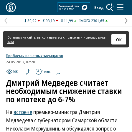
Коммерсантъ
Вход
$ 80,92
€ 93,19
¥ 11,99
IMOEX 2301,65
Предыдущая
С
страница
с
Оставаясь на сайте, вы соглашаетесь с
правилами использования
ОК
куки
Проблемы валютных заемщиков
24.05.2017, 02:28
16K
1
1 мин.
Дмитрий Медведев считает
необходимым снижение ставки
по ипотеке до 6-7%
На
встрече
премьер-министра Дмитрия
Медведева с губернатором Самарской области
Николаем Меркушкиным обсуждался вопрос о