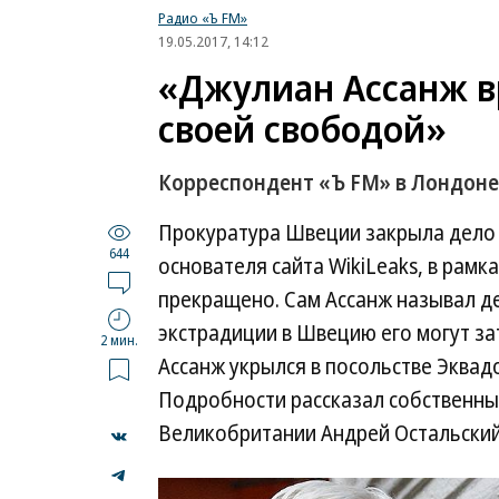
Радио «Ъ FM»
19.05.2017, 14:12
«Джулиан Ассанж в
своей свободой»
Корреспондент «Ъ FM» в Лондоне 
Прокуратура Швеции закрыла дело 
644
основателя сайта WikiLeaks, в рамк
прекращено. Сам Ассанж называл де
экстрадиции в Швецию его могут з
2 мин.
Ассанж укрылся в посольстве Эквадо
Подробности рассказал собственны
Великобритании Андрей Остальский