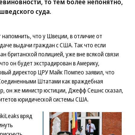
невиновности, то тем более непонятно,
 шведского суда.
 напомнить, что у Швеции, в отличие от
даче выдачи граждан с США. Так что если
ан британской полицией, уже вне всякой связи
что он будет экстрадирован в Америку,
овый директор ЦРУ Майк Помпео заявил, что
 Соединенными Штатами как враждебная
р, он же министр юстиции, Джефф Сешнс сказал,
ритетов юридической системы США.
ikiLeaks вряд
инуть
 рискнуть