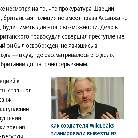
же несмотря на то, что прокуратура Швеции
, британская полиция не имеет права Ассанжа не
, будет иметь для этого возможности. Дело в
британского правосудия совершил преступление,
ый он был освобожден, не явившись в
ода — в суд, где рассматривалось его дело.
обритании достаточно серьезным.
ицией в
сть странная
ссанж
еступлении,
арушении
Как создателя WikiLeaks
ки зрения
планировали вывезти из
 ресурсы,