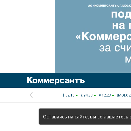
Коммерсантъ
$ 82,16
€ 94,83
¥ 12,23
IMOEX 2
Предыдущая
страница
Оставаясь на сайте, вы соглашаетесь 