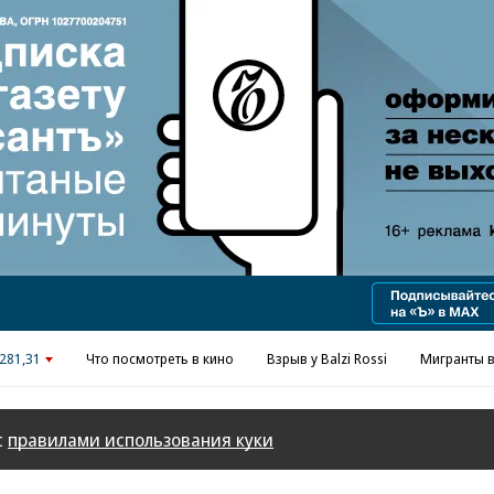
281,31
Что посмотреть в кино
Взрыв у Balzi Rossi
Мигранты в
с
правилами использования куки