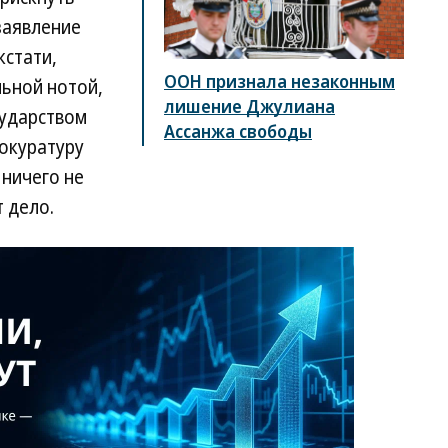
заявление
кстати,
ООН признала незаконным
льной нотой,
лишение Джулиана
ударством
Ассанжа свободы
рокуратуру
 ничего не
 дело.