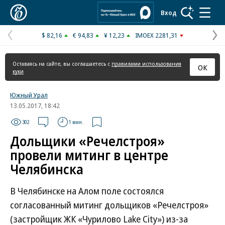
Коммерсантъ
Вход
$ 82,16
€ 94,83
¥ 12,23
IMOEX 2281,31
Предыдущая
С
страница
с
Оставаясь на сайте, вы соглашаетесь с
правилами использования
ОК
куки
Южный Урал
13.05.2017, 18:42
302
1 мин.
Дольщики «Речелстроя»
провели митинг в центре
Челябинска
В Челябинске на Алом поле состоялся
согласованный митинг дольщиков «Речелстроя»
(застройщик ЖК «Чурилово Lake Сity») из-за