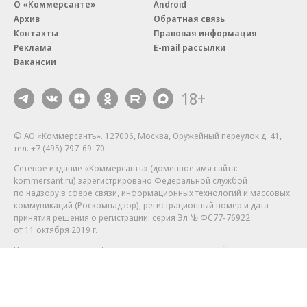
О «Коммерсанте»
Android
Архив
Обратная связь
Контакты
Правовая информация
Реклама
E-mail рассылки
Вакансии
18+
© АО «Коммерсантъ». 127006, Москва, Оружейный переулок д. 41,
тел. +7 (495) 797-69-70.
Сетевое издание «Коммерсантъ» (доменное имя сайта:
kommersant.ru) зарегистрировано Федеральной службой
по надзору в сфере связи, информационных технологий и массовых
коммуникаций (Роскомнадзор), регистрационный номер и дата
принятия решения о регистрации: серия
Эл № ФС77-76922
от 11 октября 2019 г.
Партнерские проекты/материалы, новости компаний, материалы
с пометкой «Промо» и «Официальное сообщение» опубликованы
на коммерческой основе.
На kommersant.ru применяются рекомендательные технологии.
Подробнее