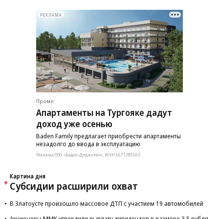
РЕКЛАМА
Промо
Апартаменты на Тургояке дадут
доход уже осенью
Baden Family предлагает приобрести апартаменты
незадолго до ввода в эксплуатацию
Реклама ООО «Баден-Диджитал», ИНН 6671285563
Картина дня
Субсидии расширили охват
В Златоусте произошло массовое ДТП с участием 19 автомобилей
Акционеры ММК утвердили выплату дивидендов в размере 3,5 рубля