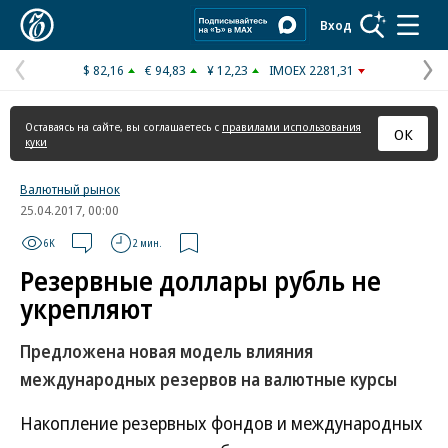
Коммерсантъ
Вход
$ 82,16
€ 94,83
¥ 12,23
IMOEX 2281,31
Предыдущая
С
страница
с
Оставаясь на сайте, вы соглашаетесь с
правилами использования
ОК
куки
Валютный рынок
25.04.2017, 00:00
6K
2 мин.
Резервные доллары рубль не
укрепляют
Предложена новая модель влияния
международных резервов на валютные курсы
Накопление резервных фондов и международных