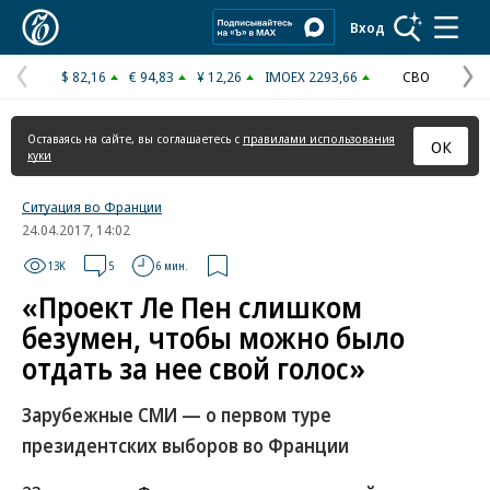
Коммерсантъ
Вход
$ 82,16
€ 94,83
¥ 12,26
IMOEX 2293,66
СВО
Предыдущая
С
страница
с
Оставаясь на сайте, вы соглашаетесь с
правилами использования
ОК
куки
Ситуация во Франции
24.04.2017, 14:02
13K
5
6 мин.
«Проект Ле Пен слишком
безумен, чтобы можно было
отдать за нее свой голос»
Зарубежные СМИ — о первом туре
президентских выборов во Франции