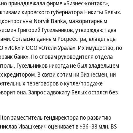
ьно принадлежала фирме «Бизнес-контакт»,
ктивами кировского губернатора Никиты Белых.
одконтрольны Norvik Banka, мажоритарным
несмен Григорий Гусельников, утверждают два
тами. Согласно данным Росреестра, владельцы
О «ИСК» и ООО «Отели Урала». Их имущество, по
рвик банк». По словам руководителя отдела
итолы, Гусельников никогда не был владельцем
х кредитором. В связи с этим ни бизнесмен, ни
тоятельных переговоров о купле/продаже
ворит она. Запрос адвокату Белых остался без
lton заместитель гендиректора по развитию
нислав Ивашкевич оценивает в $36–38 млн. BS