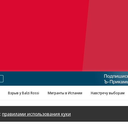
Взрыв у Balzi Rossi
Мигранты в Испании
Навстречу выборам
с
правилами использования куки