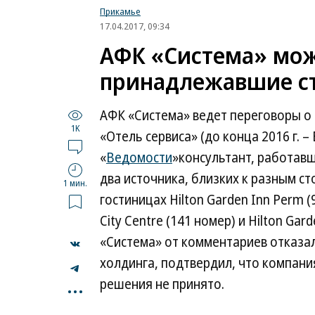
Прикамье
17.04.2017, 09:34
АФК «Система» може
принадлежавшие ст
АФК «Система» ведет переговоры о
1K
«Отель сервиса» (до конца 2016 г. –
«
Ведомости
»консультант, работавш
два источника, близких к разным ст
1 мин.
гостиницах Hilton Garden Inn Perm (
City Centre (141 номер) и Hilton Ga
«Система» от комментариев отказал
холдинга, подтвердил, что компани
...
решения не принято.