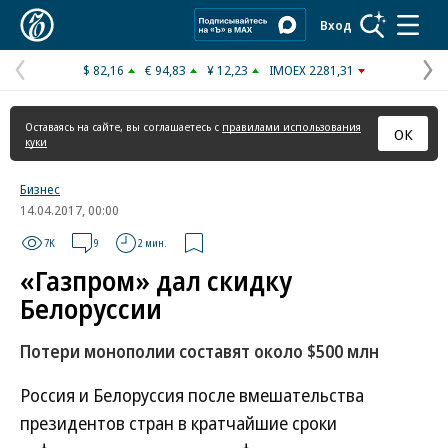
Коммерсантъ
Вход
$ 82,16
€ 94,83
¥ 12,23
IMOEX 2281,31
Предыдущая
С
страница
с
Оставаясь на сайте, вы соглашаетесь с
правилами использования
ОК
куки
Бизнес
14.04.2017, 00:00
7K
9
2 мин.
«Газпром» дал скидку
Белоруссии
Потери монополии составят около $500 млн
Россия и Белоруссия после вмешательства
президентов стран в кратчайшие сроки