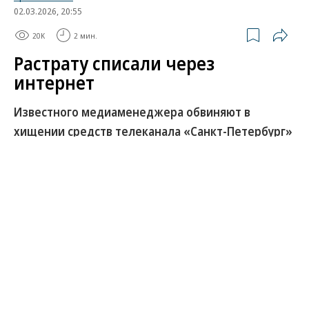
02.03.2026, 20:55
20K
2 мин.
Растрату списали через
интернет
Известного медиаменеджера обвиняют в
хищении средств телеканала «Санкт-Петербург»
Как стало известно “Ъ”, в ближайшее время в
прокуратуру для утверждения обвинительного
заключения будет направлено уголовное дело о
хищении около 37 млн руб., выделенных из
бюджета телеканалу «Санкт-Петербург» на
информационное и медиасопровождение в
интернете деятельности городской
администрации. Среди фигурантов —