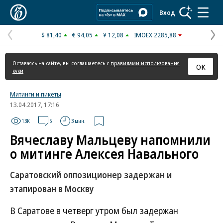
Коммерсантъ
Вход
$ 81,40
€ 94,05
¥ 12,08
IMOEX 2285,88
Предыдущая
С
страница
с
Оставаясь на сайте, вы соглашаетесь с
правилами использования
ОК
куки
Митинги и пикеты
13.04.2017, 17:16
13K
5
3 мин.
Вячеславу Мальцеву напомнили
о митинге Алексея Навального
Саратовский оппозиционер задержан и
этапирован в Москву
В Саратове в четверг утром был задержан