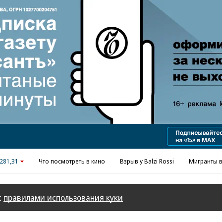
281,31
Что посмотреть в кино
Взрыв у Balzi Rossi
Мигранты в
с
правилами использования куки