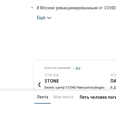
В Москве ревакцинированным от COVID
Еще
Новости компаний
Все
07.08.2026
07.
STONE
П
Бизнес-центр STONE Римская возведен
В Д
в полную высоту
ком
ESG
Лента
Моя лента
Пять человек пог