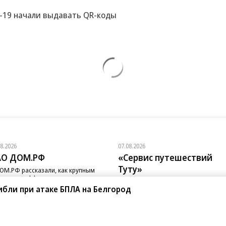
-19 начали выдавать QR-коды
08.2026
07.08.2026
АО ДОМ.РФ
«Сервис путешествий
Туту»
ОМ.РФ рассказали, как крупным
паниям эффективно реализовывать
Сервис путешествий «Туту»
-стратегию
ибли при атаке БПЛА на Белгород
и «Нетмонет» поддержат лучших
сотрудников российских отелей