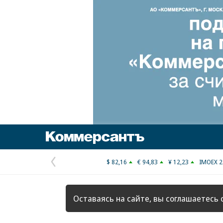
Коммерсантъ
$ 82,16
€ 94,83
¥ 12,23
IMOEX 2
Предыдущая
страница
Оставаясь на сайте, вы соглашаетесь 