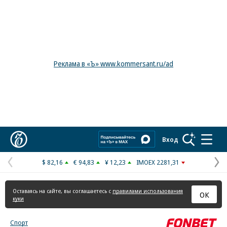
Реклама в «Ъ» www.kommersant.ru/ad
Коммерсантъ
Вход
$ 82,16
€ 94,83
¥ 12,23
IMOEX 2281,31
Предыдущая
С
страница
с
Оставаясь на сайте, вы соглашаетесь с
правилами использования
ОК
куки
Спорт