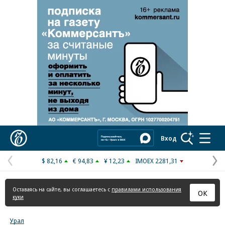
Коммерсантъ
Вход
$ 82,16
€ 94,83
¥ 12,23
IMOEX 2281,31
Предыдущая
С
страница
с
Оставаясь на сайте, вы соглашаетесь с
правилами использования
ОК
куки
Урал