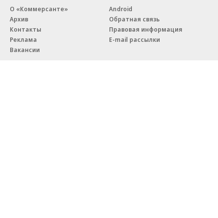
О «Коммерсанте»
Android
Архив
Обратная связь
Контакты
Правовая информация
Реклама
E-mail рассылки
Вакансии
18+
© АО «Коммерсантъ». 127006, Москва, Оружейный переулок д. 41,
тел. +7 (495) 797-69-70.
Сетевое издание «Коммерсантъ» (доменное имя сайта:
kommersant.ru) зарегистрировано Федеральной службой
по надзору в сфере связи, информационных технологий и массовых
коммуникаций (Роскомнадзор), регистрационный номер и дата
принятия решения о регистрации: серия
Эл № ФС77-76922
от 11 октября 2019 г.
Партнерские проекты/материалы, новости компаний, материалы
с пометкой «Промо» и «Официальное сообщение» опубликованы
на коммерческой основе.
На kommersant.ru применяются рекомендательные технологии.