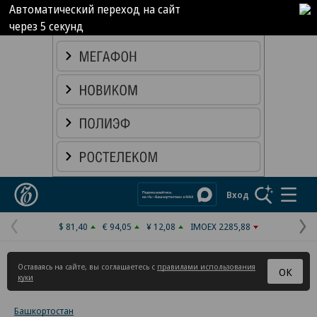
Автоматический переход на сайт
через
5
секунд
Коммерсантъ
Вход
$ 81,40
€ 94,05
¥ 12,08
IMOEX 2285,88
Предыдущая
С
страница
с
Оставаясь на сайте, вы соглашаетесь с
правилами использования
ОК
куки
Башкортостан