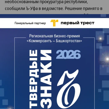
необоснованным прокуратура республики,
сообщили Ъ-Уфа в ведомстве. Решение принято в
начале недели, по данным источников „Ъ“,
первым заместителем прокурора республики
Олегом Горбуновым. В ведомстве подтвердили,
что в постановлении о возбуждении дела были
«нарушены нормы действующего
законодательства, а сведения, указанные в
постановлении, не соответствовали материалам
доследственной проверки». «Материалы
направлены для устранения нарушений в
Следственный комитет»,— сообщили в
прокуратуре, не уточнив подробностей
найденных нарушений. В региональном
управлении СК свои дальнейшие действия пока не
комментируют.