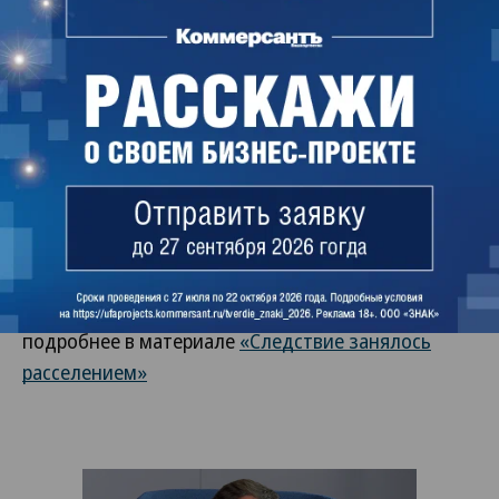
Наталья Павлова, Ъ-Онлайн
О том, какие нарушения усмотрели следователи в
действиях чиновников Уфы при расселении и
сносе аварийного жилья, читайте в материале
«СК
пошел на снос»
Об обысках, прошедших в администрации Уфы,
подробнее в материале
«Следствие занялось
расселением»