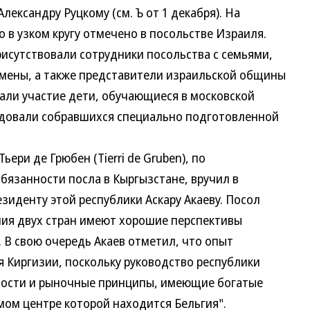
ксандру Руцкому (см. Ъ от 1 декабря). На
 узком кругу отмечено в посольстве Израиля.
утствовали сотрудники посольства с семьями,
ены, а также представители израильской общины
и участие дети, обучающиеся в московской
овали собравшихся специально подготовленной
ри де Грюбен (Tierri de Gruben), по
занности посла в Кыргызстане, вручил в
денту этой республики Аскару Акаеву. Посол
я двух стран имеют хорошие перспективы
В свою очередь Акаев отметил, что опыт
Киргизии, поскольку руководство республики
сти и рыночные принципы, имеющие богатые
ом центре которой находится Бельгия".