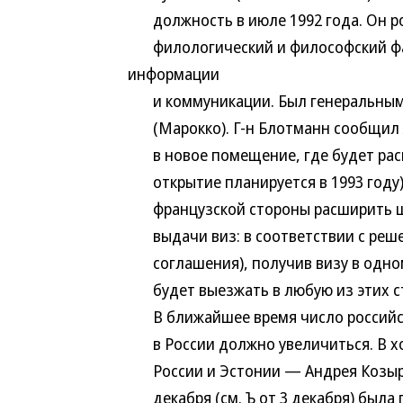
должность в июле 1992 года. Он род
филологический и философский фак
информации
и коммуникации. Был генеральным к
(Марокко). Г-н Блотманн сообщил ж
в новое помещение, где будет расп
открытие планируется в 1993 году)
французской стороны расширить шта
выдачи виз: в соответствии с реше
соглашения), получив визу в одном 
будет выезжать в любую из этих с
В ближайшее время число российски
в России должно увеличиться. В хо
России и Эстонии — Андрея Козырев
декабря (см. Ъ от 3 декабря) была 