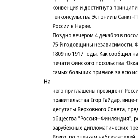
конвенция и достигнута принципиа
генконсульства Эстонии в Санкт-Пет
России в Нарве.
Поздно вечером 4 декабря в посоль
75-й годовщины независимости. Фин
1809 по 1917 годы. Как сообщил нак
печати финского посольства Юкка Са
самых больших приемов за всю ист
На
него приглашены президент России 
правительства Егор Гайдар, вице-п
депутаты Верховного Совета, пред
общества "Россия--Финляндия", ред
зарубежных дипломатических предс
Всего, по оценкам наблюдателей, н