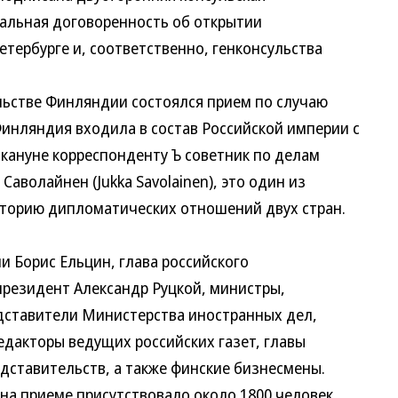
льная договоренность об открытии
ербурге и, соответственно, генконсульства
стве Финляндии состоялся прием по случаю
ляндия входила в состав Российской империи с
ануне корреспонденту Ъ советник по делам
волайнен (Jukka Savolainen), это один из
орию дипломатических отношений двух стран.
Борис Ельцин, глава российского
резидент Александр Руцкой, министры,
ставители Министерства иностранных дел,
акторы ведущих российских газет, главы
тавительств, а также финские бизнесмены.
а приеме присутствовало около 1800 человек.