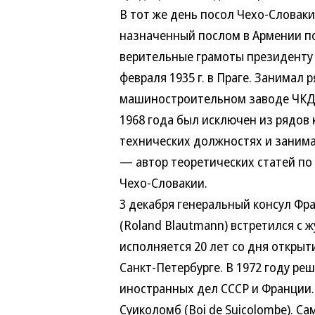
В тот же день посол Чехо-Словакии 
назначенный послом в Армении по с
верительные грамоты президенту Ле
февраля 1935 г. в Праге. Занимал р
машиностроительном заводе ЧКД в П
1968 года был исключен из рядов к
технических должностях и занималс
— автор теоретических статей по в
Чехо-Словакии.
3 декабря генеральный консул Фран
(Roland Blautmann) встретился с жу
исполняется 20 лет со дня открыти
Санкт-Петербурге. В 1972 году реш
иностранных дел СССР и Франции. 
Суиколомб (Boi de Suicolombe). Сам