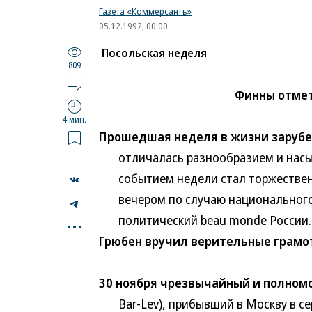
Газета «Коммерсантъ»
05.12.1992, 00:00
Посольская неделя
809
Финны отмет
4 мин.
Прошедшая неделя в жизни заруб
отличалась разнообразием и насы
событием недели стал торжественн
вечером по случаю национального 
...
политический beau monde России. 3 
Грюбен вручил верительные грамот
30 ноября чрезвычайный и полном
Bar-Lev), прибывший в Москву в сер