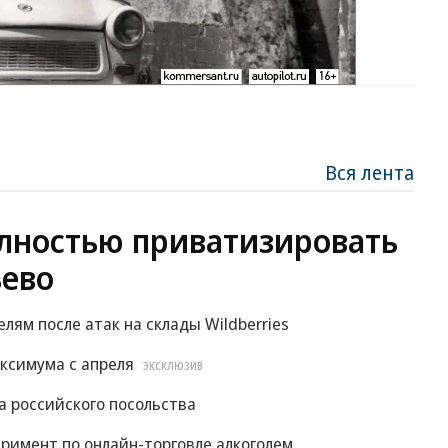
Вся лента
лностью приватизировать
ево
м после атак на склады Wildberries
ксимума с апреля
ЭКСКЛЮЗИВ
 российского посольства
римент по онлайн-торговле алкоголем