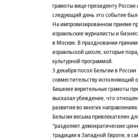
грамоты вице-президенту России Але
следующий день это событие было в
На импровизированном приеме прис
израильские журналисты и бизнесм
в Москве. В праздновании принимал
израильской школе, которые порад
культурной программой.
3 декабря посол Бельгии в России Тье
совместительству исполняющий обя
Бишкеке верительные грамоты прези
высказал убеждение, что отношени
развития во многих направлениях. 
Бельгии весьма привлекателен для 
"разделяет демократические ценно
традиции в Западной Европе, в сам