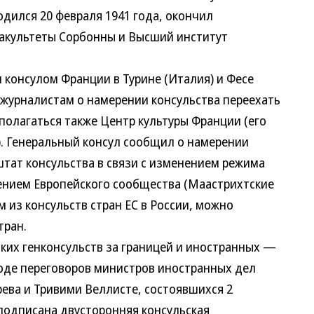
ился 20 февраля 1941 года, окончил
ультеты Сорбонны и Высший институт
онсулом Франции в Турине (Италия) и Фесе
урналистам о намерении консульства переехать
олагаться также Центр культуры Франции (его
. Генеральный консул сообщил о намерении
т консульства в связи с изменением режима
нием Европейского сообщества (Маастрихтские
из консульств стран ЕС в России, можно
тран.
х генконсульств за границей и иностранных —
де переговоров министров иностранных дел
а и Тривими Веллисте, состоявшихся 2
подписана двусторонняя консульская