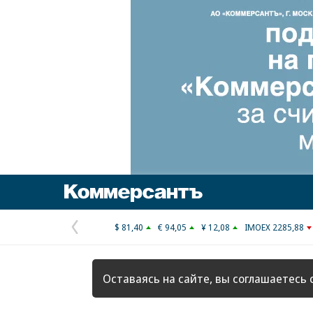
Коммерсантъ
$ 81,40
€ 94,05
¥ 12,08
IMOEX 2285,88
Предыдущая
страница
Оставаясь на сайте, вы соглашаетесь 