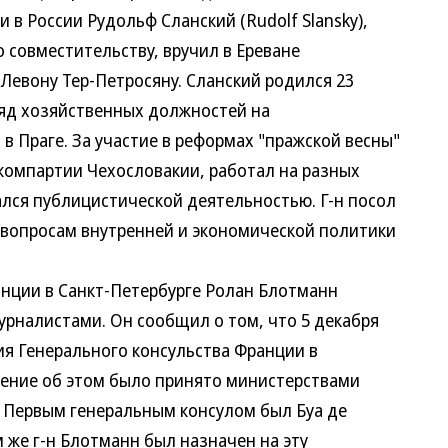
в России Рудольф Сланский (Rudolf Slansky),
овместительству, вручил в Ереване
вону Тер-Петросяну. Сланский родился 23
яд хозяйственных должностей на
раге. За участие в реформах "пражской весны"
омпартии Чехословакии, работал на разных
я публицистической деятельностью. Г-н посол
опросам внутренней и экономической политики
ции в Санкт-Петербурге Ролан Блотманн
рналистами. Он сообщил о том, что 5 декабря
я Генерального консульства Франции в
ение об этом было принято министерствами
Первым генеральным консулом был Буа де
 же г-н Блотманн был назначен на эту