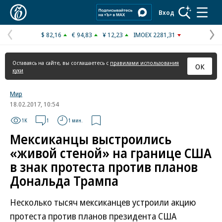
Коммерсантъ
Вход
$ 82,16
€ 94,83
¥ 12,23
IMOEX 2281,31
Предыдущая
С
страница
с
Оставаясь на сайте, вы соглашаетесь с
правилами использования
ОК
куки
Мир
18.02.2017, 10:54
1K
1
1 мин.
Мексиканцы выстроились
«живой стеной» на границе США
в знак протеста против планов
Дональда Трампа
Несколько тысяч мексиканцев устроили акцию
протеста против планов президента США