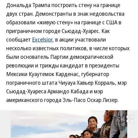
Дональда Трампа построить стену на границе
двух стран. Демонстранты в знак недовольства
образовали «живую стену» на границе с США в
приграничном городе Сьюдад-Хуарес. Как
сообщает
Excelsior
, в акции участвовали
несколько известных политиков, в числе которых
были основатель Партии демократической
революции и трижды кандидат в президенты
Мексики Куаутемок Карденас, губернатор
пограничного штата Чиуауа Хавьер Корраль, мэр
Сьюдад-Хуареса Армандо Кабада и мэр
американского города Эль-Пасо Оскар Лизер.
Развернуть на