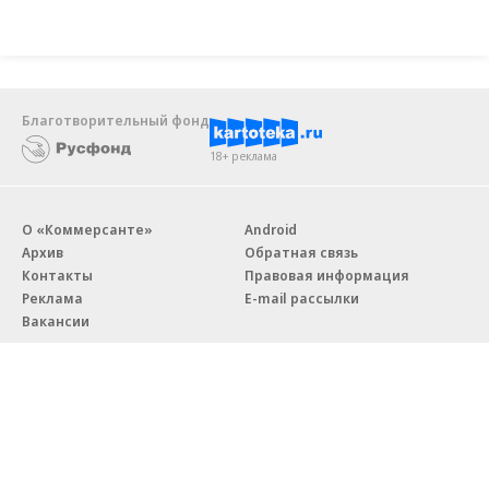
Благотворительный фонд
18+ реклама
О «Коммерсанте»
Android
Архив
Обратная связь
Контакты
Правовая информация
Реклама
E-mail рассылки
Вакансии
18+
© АО «Коммерсантъ». 127006, Москва, Оружейный переулок д. 41,
тел. +7 (495) 797-69-70.