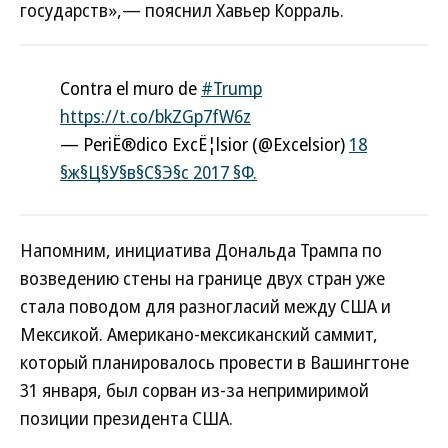
государств»,— пояснил Хавьер Корраль.
Contra el muro de
#Trump
https://t.co/bkZGp7fW6z
— PeriЁ®dico ExcЁ¦lsior (@Excelsior)
18
§ж§Ц§У§в§С§Э§с 2017 §Ф.
Напомним, инициатива Дональда Трампа по
возведению стены на границе двух стран уже
стала поводом для разногласий между США и
Мексикой. Американо-мексиканский саммит,
который планировалось провести в Вашингтоне
31 января, был сорван из-за непримиримой
позиции президента США.