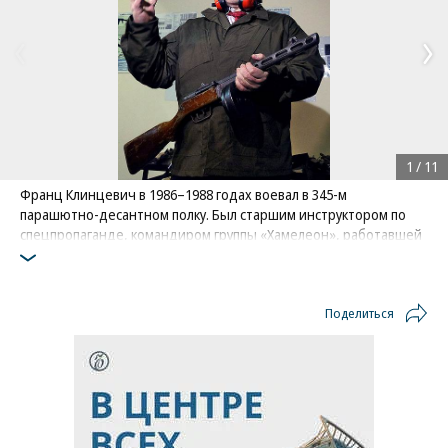
1
/
11
Франц Клинцевич в 1986–1988 годах воевал в 345-м
парашютно-десантном полку. Был старшим инструктором по
спецпропаганде, командиром группы «Хамелеон», работавшей
с местным населением. По его словам, «часто приходилось
быть в их форме одежды, вести переговоры». Награжден двумя
орденами Красной Звезды, афганским орденом «Звезда»
Поделиться
III степени, 12 медалями СССР и Афганистана. До 1997 года
служил в ВДВ, полковник запаса. Занимал различные должности
в Российском союзе ветеранов Афганистана, в 1995 году
возглавил союз. С 1999 года четыре раза избирался в Госдуму. С
с 2015 по 2020 год был сенатором от Смоленской области. До
февраля 2018 года являлся первым зампредседателя комитета
по обороне и безопасности в Совете Федерации