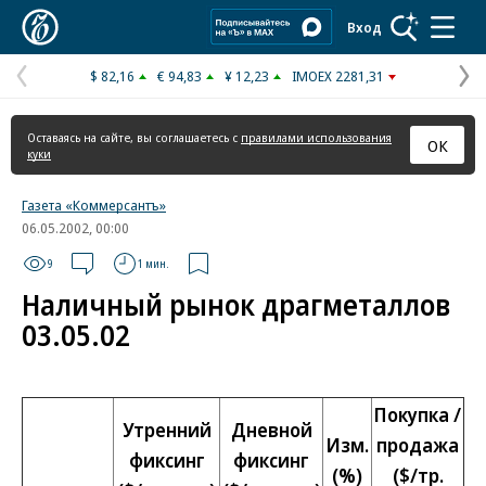
Коммерсантъ
Вход
$ 82,16
€ 94,83
¥ 12,23
IMOEX 2281,31
Предыдущая
С
страница
с
Оставаясь на сайте, вы соглашаетесь с
правилами использования
ОК
куки
Газета «Коммерсантъ»
06.05.2002, 00:00
9
1 мин.
Наличный рынок драгметаллов
03.05.02
Покупка /
Утренний
Дневной
Изм.
продажа
фиксинг
фиксинг
(%)
($/тр.