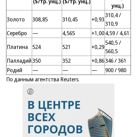
($/тр. унц.)
($/тр. унц.)
унц.)
310,4 /
Золото
308,85
310,45
+0,93
310,9
Серебро
—
4,565
+1,00
4,59 / 4,61
540,5 /
Платина
524
521
+0,29
560,5
Палладий
350
352
+0,86
346 / 361
Родий
—
—
—
900 / 980
По данным агентства Reuters.