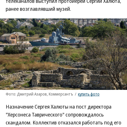
телеканалов выступил протоиерей Сергий Халюта,
ранее возглавлявший музей.
Фото: Дмитрий Азаров, Коммерсантъ
/
купить фото
Назначение Сергея Халюты на пост директора
"Херсонеса Таврического" сопровождалось
скандалом. Коллектив отказался работать под его