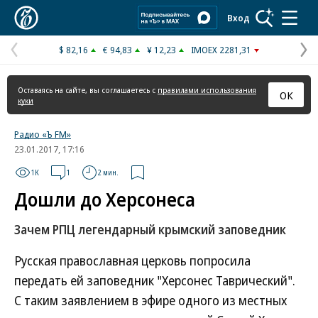
Коммерсантъ
Вход
$ 82,16
€ 94,83
¥ 12,23
IMOEX 2281,31
Предыдущая
С
страница
с
Оставаясь на сайте, вы соглашаетесь с
правилами использования
ОК
куки
Радио «Ъ FM»
23.01.2017, 17:16
1K
1
2 мин.
Дошли до Херсонеса
Зачем РПЦ легендарный крымский заповедник
Русская православная церковь попросила
передать ей заповедник "Херсонес Таврический".
С таким заявлением в эфире одного из местных