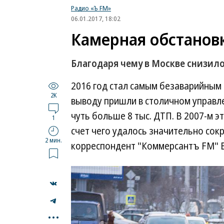
Радио «Ъ FM»
06.01.2017, 18:02
Камерная обстанов
Благодаря чему в Москве снизил
2016 год стал самым безаварийным в
2K
выводу пришли в столичном управл
чуть больше 8 тыс. ДТП. В 2007-м э
1
счет чего удалось значительно сок
2 мин.
корреспондент "Коммерсантъ FM" 
...