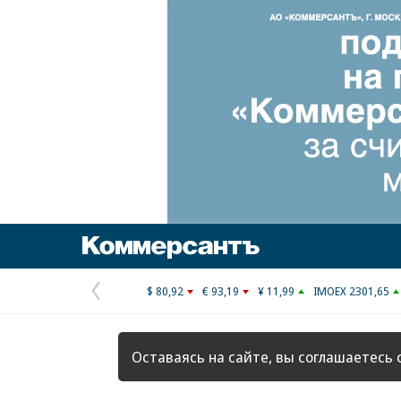
Коммерсантъ
$ 80,92
€ 93,19
¥ 11,99
IMOEX 2301,65
Предыдущая
страница
Оставаясь на сайте, вы соглашаетесь 