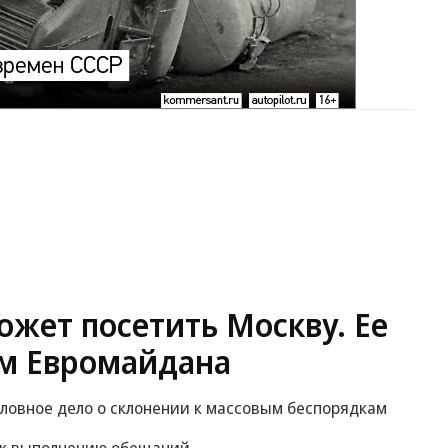
жет посетить Москву. Ее
м Евромайдана
оловное дело о склонении к массовым беспорядкам
 к выполнению обещаний