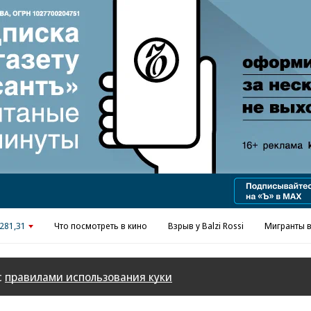
281,31
Что посмотреть в кино
Взрыв у Balzi Rossi
Мигранты в
с
правилами использования куки