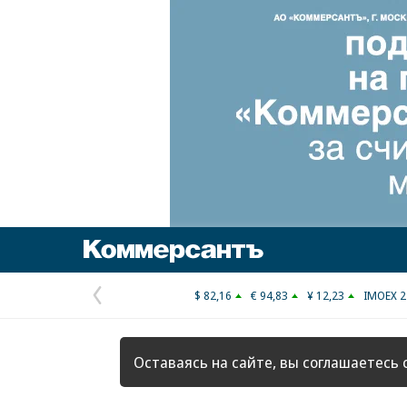
Коммерсантъ
$ 82,16
€ 94,83
¥ 12,23
IMOEX 2
Предыдущая
страница
Оставаясь на сайте, вы соглашаетесь 