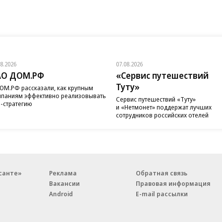
08.2026
07.08.2026
АО ДОМ.РФ
«Сервис путешествий
Туту»
ОМ.РФ рассказали, как крупным
паниям эффективно реализовывать
Сервис путешествий «Туту»
-стратегию
и «Нетмонет» поддержат лучших
сотрудников российских отелей
санте»
Реклама
Обратная связь
Вакансии
Правовая информация
Android
E-mail рассылки