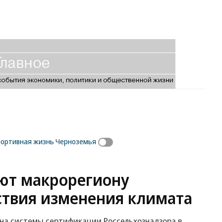
ортивная жизнь Черноземья
ют макрорегиону
ствия изменения климата
на системы сертификации Россельхознадзора в