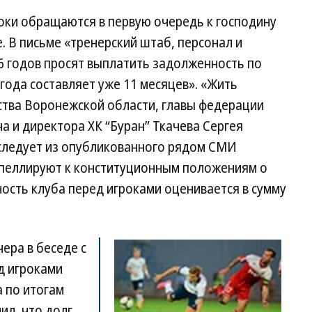
оки обращаются в первую очередь к господину
е. В письме «тренерский штаб, персонал и
6 годов просят выплатить задолженность по
года составляет уже 11 месяцев». «Жить
тва Воронежской области, главы федерации
 и директора ХК “Буран” Ткачева Сергея
следует из опубликованного рядом СМИ
апеллируют к конституционным положениям о
ость клуба перед игроками оценивается в сумму
ера в беседе с
д игроками
 по итогам
ил, что долг