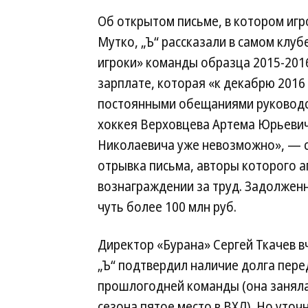
Об открытом письме, в котором игр
Мутко, „Ъ“ рассказали в самом клуб
игроки» команды образца 2015-201
зарплате, которая «к декабрю 2016 
постоянными обещаниями руководс
хоккея Верховцева Артема Юрьевича
Николаевича уже невозможно», — 
отрывка письма, авторы которого 
вознаграждении за труд. Задолженн
чуть более 100 млн руб.
Директор «Бурана» Сергей Ткачев вч
„Ъ“ подтвердил наличие долга пере
прошлогодней команды (она заняла
сезона пятое место в ВХЛ). Но уточн