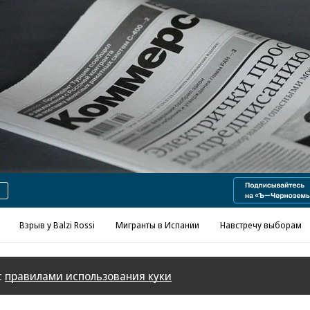
Взрыв у Balzi Rossi
Мигранты в Испании
Навстречу выборам
с
правилами использования куки