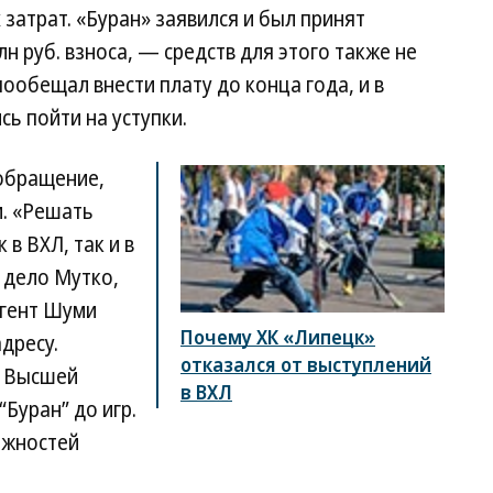
затрат. «Буран» заявился и был принят
лн руб. взноса, — средств для этого также не
ообещал внести плату до конца года, и в
ь пойти на уступки.
обращение,
и. «Решать
в ВХЛ, так и в
 дело Мутко,
агент Шуми
Почему ХК «Липецк»
дресу.
отказался от выступлений
о Высшей
в ВХЛ
“Буран” до игр.
ожностей