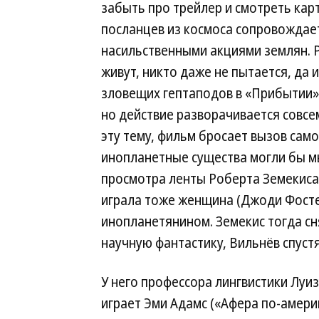
забыть про трейлер и смотреть кар
посланцев из космоса сопровождае
насильственными акциями землян. Р
живут, никто даже не пытается, да и
зловещих гептаподов в «Прибытии»,
но действие разворачивается совсем
эту тему, фильм бросает вызов сам
инопланетные существа могли бы м
просмотра ленты Роберта Земекиса 
играла тоже женщина (Джоди Фосте
инопланетянином. Земекис тогда сн
научную фантастику, Вильнёв спустя
У него профессора лингвистики Луи
играет Эми Адамс («Афера по-америк