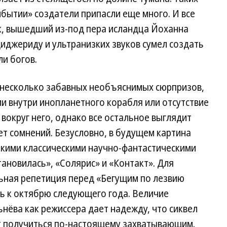
бытии» создатели припасли еще много. И все
, вышедший из-под пера исландца Йоханна
иджериду и ультранизких звуков сумел создать
и богов.
ь несколько забавных необъяснимых сюрпризов,
ии внутри инопланетного корабля или отсутствие
вокруг него, однако все остальное выглядит
т сомнений. Безусловно, в будущем картина
такими классическими научно-фантастическими
тановилась», «Солярис» и «Контакт». Для
ьная репетиция перед «Бегущим по лезвию
ь к октябрю следующего года. Величие
нёва как режиссера дает надежду, что сиквел
т получиться по-настоящему захватывающим.