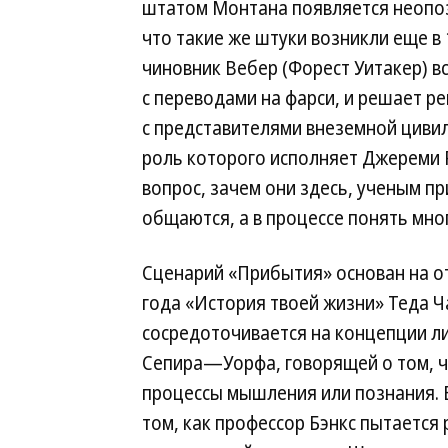
штатом Монтана появляется неопоз
что такие же штуки возникли еще в 
чиновник Вебер (Форест Уитакер) в
с переводами на фарси, и решает р
с представителями внеземной цивил
роль которого исполняет Джереми 
вопрос, зачем они здесь, ученым п
общаются, а в процессе понять мног
Сценарий «Прибытия» основан на о
года «История твоей жизни» Теда Ч
сосредоточивается на концепции ли
Сепира—Уорфа, говорящей о том, ч
процессы мышления или познания. В
том, как профессор Бэнкс пытаетс