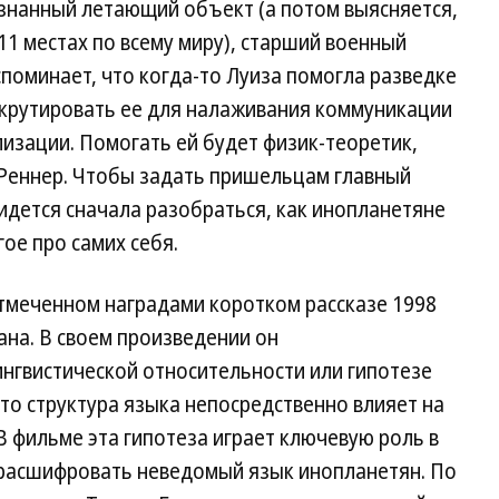
нанный летающий объект (а потом выясняется,
11 местах по всему миру), старший военный
споминает, что когда-то Луиза помогла разведке
екрутировать ее для налаживания коммуникации
изации. Помогать ей будет физик-теоретик,
Реннер. Чтобы задать пришельцам главный
ридется сначала разобраться, как инопланетяне
ое про самих себя.
тмеченном наградами коротком рассказе 1998
ана. В своем произведении он
нгвистической относительности или гипотезе
то структура языка непосредственно влияет на
 фильме эта гипотеза играет ключевую роль в
я расшифровать неведомый язык инопланетян. По