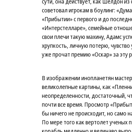
сути, она действует, как Шелдон и
советовал игрокам в боулинг: «Дума
«Прибытии» с первого и до последне
«Интерстелларе», семейные отноше
свои плечи такую махину, Адамс ус
хрупкость, личную потерю, чувство
уже прочат премию «Оскар» за эту р
В изображении инопланетян мастер
великолепные картины, как «Пленни
неопределенности, достаточный, чт
почти все время. Просмотр «Прибыт
бы ничего не происходит, но само 
По мере того как вертолет ученых 
корабль медленно и величаво выпол