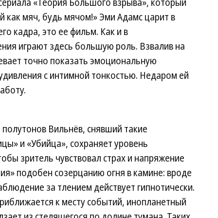
з сериала «Теория Большого взрыва», который
й как мяч, будь мячом!» Эми Адамс царит в
го кадра, это ее фильм. Как и в
ния играют здесь большую роль. Взвалив на
певает точно показать эмоциональную
 удивления с интимной тонкостью. Недаром ей
аботу.
 полутонов Вильнёв, снявший такие
цы» и «Убийца», сохраняет уровень
обы зритель чувствовал страх и напряжение
ия» подобен созерцанию огня в камине: вроде
наблюдение за тлением действует гипнотически.
приближается к месту событий, инопланетный
зает из стелящегося по долине тумана. Таких