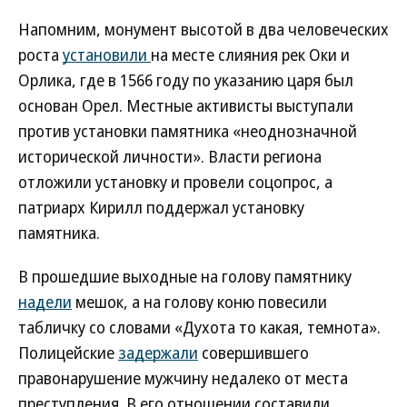
Напомним, монумент высотой в два человеческих
роста
установили
на месте слияния рек Оки и
Орлика, где в 1566 году по указанию царя был
основан Орел. Местные активисты выступали
против установки памятника «неоднозначной
исторической личности». Власти региона
отложили установку и провели соцопрос, а
патриарх Кирилл поддержал установку
памятника.
В прошедшие выходные на голову памятнику
надели
мешок, а на голову коню повесили
табличку со словами «Духота то какая, темнота».
Полицейские
задержали
совершившего
правонарушение мужчину недалеко от места
преступления. В его отношении составили