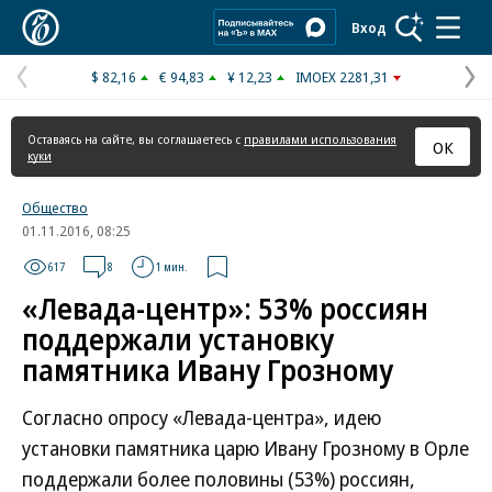
Коммерсантъ
Вход
$ 82,16
€ 94,83
¥ 12,23
IMOEX 2281,31
Предыдущая
С
страница
с
Оставаясь на сайте, вы соглашаетесь с
правилами использования
ОК
куки
Общество
01.11.2016, 08:25
617
8
1 мин.
«Левада-центр»: 53% россиян
поддержали установку
памятника Ивану Грозному
Согласно опросу «Левада-центра», идею
установки памятника царю Ивану Грозному в Орле
поддержали более половины (53%) россиян,