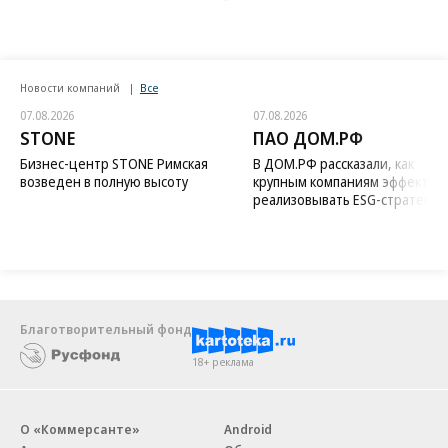
МИД Болгарии вызвал посла Украины из-за инцидента с дроном
Bloomberg: Турция ограничила судоходство в Черном море
Politico рассказало о риске дефицита газа в ЕС из-за сокращения
запасов в ФРГ
Еще
Новости компаний
Все
07.08.2026
07.08.2026
STONE
ПАО ДОМ.РФ
Бизнес-центр STONE Римская
В ДОМ.РФ рассказали, как
возведен в полную высоту
крупным компаниям эффектив
реализовывать ESG-стратегию