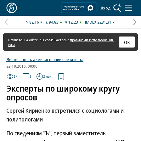
Коммерсантъ
Вход
$ 82,16
€ 94,83
¥ 12,23
IMOEX 2281,31
Предыдущая
С
страница
с
Оставаясь на сайте, вы соглашаетесь с
правилами использования
ОК
куки
Деятельность администрации президента
29.10.2016, 00:00
6K
3
2 мин.
Эксперты по широкому кругу
опросов
Сергей Кириенко встретился с социологами и
политологами
По сведениям "Ъ", первый заместитель