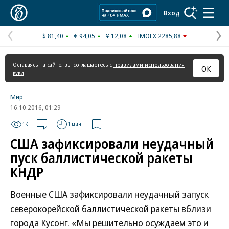
Коммерсантъ
Вход
$ 81,40
€ 94,05
¥ 12,08
IMOEX 2285,88
Предыдущая
С
страница
с
Оставаясь на сайте, вы соглашаетесь с
правилами использования
ОК
куки
Мир
16.10.2016, 01:29
1K
1 мин.
США зафиксировали неудачный
пуск баллистической ракеты
КНДР
Военные США зафиксировали неудачный запуск
северокорейской баллистической ракеты вблизи
города Кусонг. «Мы решительно осуждаем это и