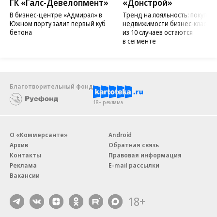
ГК «Галс-Девелопмент»
«Донстрой»
В бизнес-центре «Адмирал» в
Тренд на лояльность: покупат
Южном порту залит первый куб
недвижимости бизнес-класса в
бетона
из 10 случаев остаются
в сегменте
Благотворительный фонд
18+ реклама
О «Коммерсанте»
Android
Архив
Обратная связь
Контакты
Правовая информация
Реклама
E-mail рассылки
Вакансии
18+