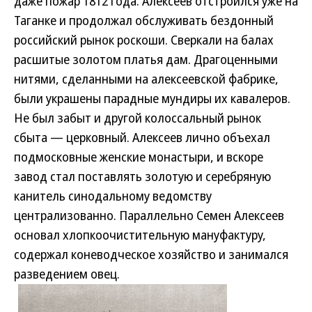
даже пожар 1812 года. Алексеев отстроился уже на
Таганке и продолжал обслуживать бездонный
российский рынок роскоши. Сверкали на балах
расшитые золотом платья дам. Драгоценными
нитями, сделанными на алексеевской фабрике,
были украшены парадные мундиры их кавалеров.
Не был забыт и другой колоссальный рынок
сбыта — церковный. Алексеев лично объехал
подмосковные женские монастыри, и вскоре
завод стал поставлять золотую и серебряную
канитель синодальному ведомству
централизованно. Параллельно Семен Алексеев
основал хлопкоочистительную мануфактуру,
содержал коневодческое хозяйство и занимался
разведением овец.