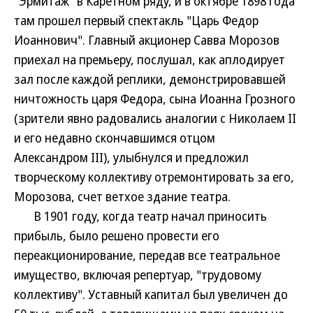
"Эрмитаж" в Каретном ряду, и в октябре 1898 года
там прошел первый спектакль "Царь Федор
Иоаннович". Главный акционер Савва Морозов
приехал на премьеру, послушал, как аплодирует
зал после каждой реплики, демонстрировавшей
ничтожность царя Федора, сына Иоанна Грозного
(зрители явно радовались аналогии с Николаем II
и его недавно скончавшимся отцом
Александром III), улыбнулся и предложил
творческому коллективу отремонтировать за его,
Морозова, счет ветхое здание театра.
В 1901 году, когда театр начал приносить
прибыль, было решено провести его
переакционирование, передав все театральное
имущество, включая репертуар, "трудовому
коллективу". Уставный капитал был увеличен до