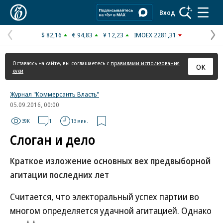
Коммерсантъ
Вход
$ 82,16
€ 94,83
¥ 12,23
IMOEX 2281,31
Предыдущая
С
страница
с
Оставаясь на сайте, вы соглашаетесь с
правилами использования
ОК
куки
Журнал "Коммерсантъ Власть"
05.09.2016, 00:00
39K
1
13 мин.
Слоган и дело
Краткое изложение основных вех предвыборной
агитации последних лет
Считается, что электоральный успех партии во
многом определяется удачной агитацией. Однако