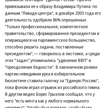
привязывала ее к образу Владимира Путина: по
данным "Левада-центра", в декабре 2003 года его
деятельность одобряли 86% опрошенных.
"Только профессиональное, компетентное
правительство, сформированное президентом и
опирающееся на парламентское большинство,
способно решить задачи, поставленные
президентом",— говорилось в листовке, а среди
этих "задач" упоминались "удвоение ВВП" и
"преодоление бедности". В лаконичном ролике
партии невидимая рука в избирательном
бюллетене ставила галочку за "Единую Россию",
пока фоном играл отрывок из российского гимна.
В другом видео Борис Грызлов сообщал, что у
него "есть мечта как у любого нормального
человека": "Чтобы был порядок, чтобы была