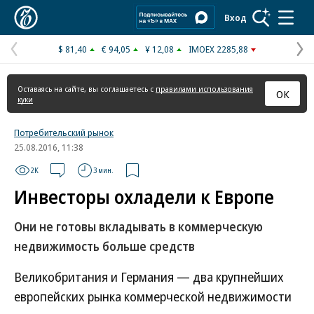
Коммерсантъ
Вход
$ 81,40
€ 94,05
¥ 12,08
IMOEX 2285,88
Предыдущая
С
страница
с
Оставаясь на сайте, вы соглашаетесь с
правилами использования
ОК
куки
Потребительский рынок
25.08.2016, 11:38
2K
3 мин.
Инвесторы охладели к Европе
Они не готовы вкладывать в коммерческую
недвижимость больше средств
Великобритания и Германия — два крупнейших
европейских рынка коммерческой недвижимости