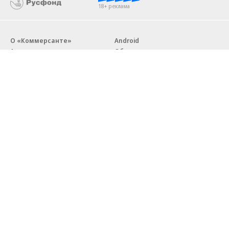
18+ реклама
О «Коммерсанте»
Android
Архив
Обратная связь
Контакты
Правовая информация
Реклама
E-mail рассылки
Вакансии
18+
© АО «Коммерсантъ». 127006, Москва, Оружейный переулок д. 41,
тел. +7 (495) 797-69-70.
Сетевое издание «Коммерсантъ» (доменное имя сайта:
kommersant.ru) зарегистрировано Федеральной службой
по надзору в сфере связи, информационных технологий и массовых
коммуникаций (Роскомнадзор), регистрационный номер и дата
принятия решения о регистрации: серия
Эл № ФС77-76922
от 11 октября 2019 г.
Партнерские проекты/материалы, новости компаний, материалы