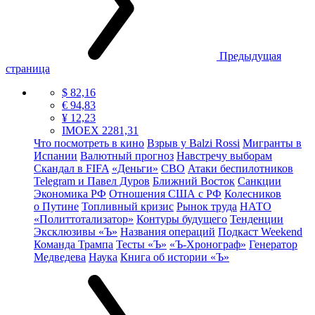
Предыдущая
страница
$ 82,16
€ 94,83
¥ 12,23
IMOEX 2281,31
Что посмотреть в кино
Взрыв у Balzi Rossi
Мигранты в
Испании
Валютный прогноз
Навстречу выборам
Скандал в FIFA
«Деньги»
СВО
Атаки беспилотников
Telegram и Павел Дуров
Ближний Восток
Санкции
Экономика РФ
Отношения США с РФ
Колесников
о Путине
Топливный кризис
Рынок труда
НАТО
«Политтотализатор»
Контуры будущего
Тенденции
Эксклюзивы «Ъ»
Названия операций
Подкаст Weekend
Команда Трампа
Тесты «Ъ»
«Ъ-Хронограф»
Генератор
Медведева
Наука
Книга об истории «Ъ»