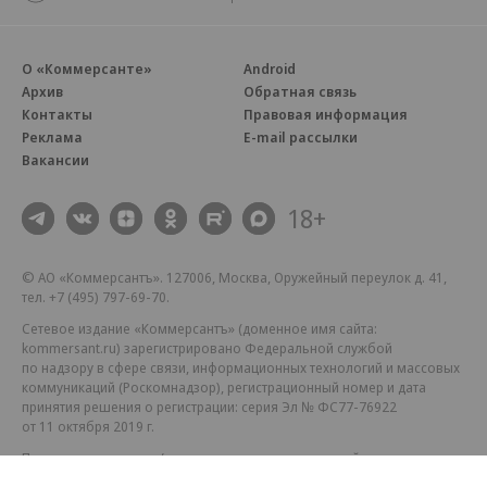
О «Коммерсанте»
Android
Архив
Обратная связь
Контакты
Правовая информация
Реклама
E-mail рассылки
Вакансии
18+
© АО «Коммерсантъ». 127006, Москва, Оружейный переулок д. 41,
тел. +7 (495) 797-69-70.
Сетевое издание «Коммерсантъ» (доменное имя сайта:
kommersant.ru) зарегистрировано Федеральной службой
по надзору в сфере связи, информационных технологий и массовых
коммуникаций (Роскомнадзор), регистрационный номер и дата
принятия решения о регистрации: серия
Эл № ФС77-76922
от 11 октября 2019 г.
Партнерские проекты/материалы, новости компаний, материалы
с пометкой «Промо» и «Официальное сообщение» опубликованы