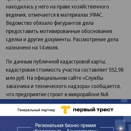
находилась у него на праве хозяйственного
ведения, отмечается в материалах УФАС.
Ведомство обязало фигурантов дела
предоставить мотивированные обоснования
сделки и другие документы. Рассмотрение дела
назначено на 14 июля.
По данным публичной кадастровой карты,
кадастровая стоимость участка составляет 552,98
млн руб. На официальном сайте «Службы
заказчика и технического надзора» сообщается,
что предприятие строит в микрорайоне №8
трехподъездный жилой комплекс «Теплый дом в
Деме» на 190 квартир со сроком сдачи во втором
квартале 2017 года, а также детский сад на 244
места без указания срока сдачи объекта. В ЖК, как