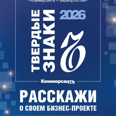
следует из видеозаписей веб-камеры, строится
пятый этаж дома. Продажи квартир в комплексе
уже открыты.
В руководстве МУПа и пресс-службе мэрии вчера
оперативно на запрос „Ъ“ ответить не смогли.
КоАП предусматривает за ограничение
конкуренции наложение штрафа на должностных
лиц органа местного самоуправления в размере
от 15 тыс. до 50 тыс. руб., при повторном
нарушении — дисквалификацию на срок до трех
лет.
По данным открытых источников, с жалобой на
точечную застройку МУПа в микрорайоне №8 в