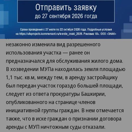
Роспотребнадзор и другие инстанции обратились
жители расположенного рядом жилого комплекса
«Серебряный ручей». Они отмечали, что на месте
ЖК «Теплый дом» планировалась парковка и
детская площадка, а также указывали, что мэрия
незаконно изменила вид разрешенного
использования участка — ранее он
предназначался для обслуживания жилого дома.
В хозведении МУПа находилась земля площадью
1,1 тыс. кв.м, между тем, в аренду застройщику
был передан участок гораздо большей площади,
следует из ответа прокуратуры Башкирии,
опубликованного на странице членов
инициативной группы граждан. В нем отмечается
также, что в иске граждан о признании договора
аренды с МУП ничтожным суды отказали.