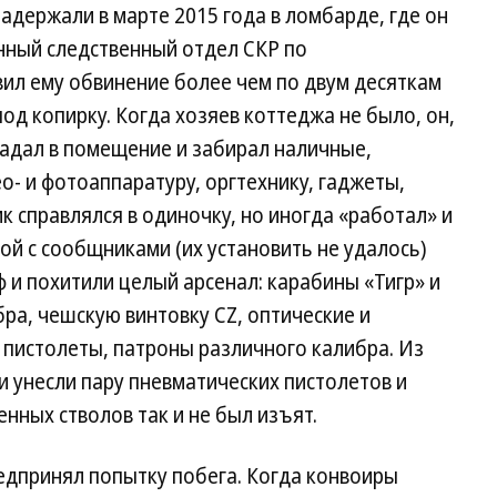
адержали в марте 2015 года в ломбарде, где он
нный следственный отдел СКР по
ил ему обвинение более чем по двум десяткам
од копирку. Когда хозяев коттеджа не было, он,
падал в помещение и забирал наличные,
о- и фотоаппаратуру, оргтехнику, гаджеты,
к справлялся в одиночку, но иногда «работал» и
вой с сообщниками (их установить не удалось)
 и похитили целый арсенал: карабины «Тигр» и
бра, чешскую винтовку CZ, оптические и
 пистолеты, патроны различного калибра. Из
и унесли пару пневматических пистолетов и
нных стволов так и не был изъят.
едпринял попытку побега. Когда конвоиры