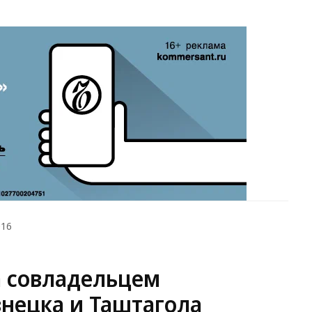
016
а совладельцем
знецка и Таштагола