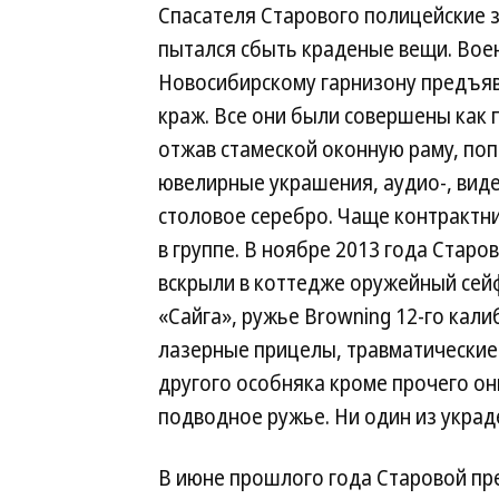
Спасателя Старового полицейские з
пытался сбыть краденые вещи. Вое
Новосибирскому гарнизону предъяв
краж. Все они были совершены как п
отжав стамеской оконную раму, по
ювелирные украшения, аудио-, виде
столовое серебро. Чаще контрактни
в группе. В ноябре 2013 года Старо
вскрыли в коттедже оружейный сейф
«Сайга», ружье Browning 12-го кали
лазерные прицелы, травматические
другого особняка кроме прочего он
подводное ружье. Ни один из украде
В июне прошлого года Старовой пр