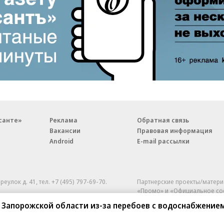
санте»
Реклама
Обратная связь
Вакансии
Правовая информация
Android
E-mail рассылки
реулок д. 41,
тел. +7 (495) 797-69-70.
Партнерские проекты/матери
«Промо» и «Официальное со
а: kommersant.ru) зарегистрировано
 Запорожской области из-за перебоев с водоснабжение
нформационных технологий
На kommersant.ru применяют
ционный номер и дата принятия
1 октября 2019 г.