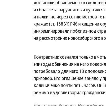
доставили обвиняемого в следствен
из браслета наручников и пустился 
и палки, но через сотню метров те 
кражах (ст. 158 УК РФ) и хищении о
инкриминировали побег из-под страж
на рассмотрение новосибирского во
Контрактник сознался только в чет
эпизоды обвинения на него повесил
потребовало для него 13 с половин
приговор. Его оглашение заняло у 
Калиниченко почти пять часов. Он н
режима и удовлетворил граждански
Константин Воронов, Новосибирск