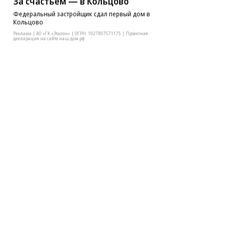
За счастьем — в Кольцово
Федеральный застройщик сдал первый дом в
Кольцово
Реклама | АО «ГК «Эталон» | ОГРН: 1027807571175 | Проектная
декларация на сайте наш.дом.рф