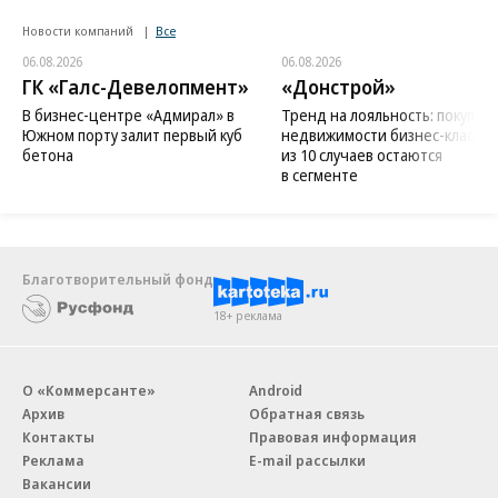
Новости компаний
Все
06.08.2026
06.08.2026
ГК «Галс-Девелопмент»
«Донстрой»
В бизнес-центре «Адмирал» в
Тренд на лояльность: покупат
Южном порту залит первый куб
недвижимости бизнес-класса в
бетона
из 10 случаев остаются
в сегменте
Благотворительный фонд
18+ реклама
О «Коммерсанте»
Android
Архив
Обратная связь
Контакты
Правовая информация
Реклама
E-mail рассылки
Вакансии