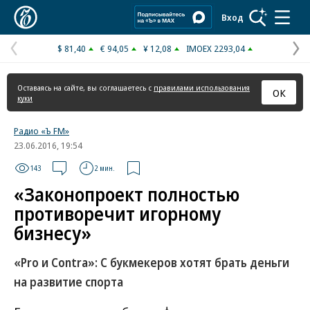
Коммерсантъ
Вход
$ 81,40
€ 94,05
¥ 12,08
IMOEX 2293,04
Предыдущая
С
страница
с
Оставаясь на сайте, вы соглашаетесь с
правилами использования
ОК
куки
Радио «Ъ FM»
23.06.2016, 19:54
143
2 мин.
«Законопроект полностью
противоречит игорному
бизнесу»
«Pro и Contra»: С букмекеров хотят брать деньги
на развитие спорта