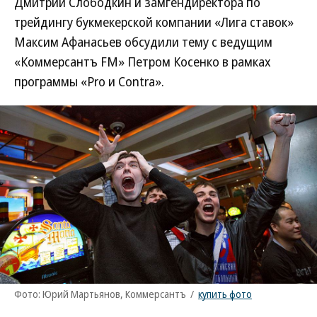
Дмитрий Слободкин и замгендиректора по
трейдингу букмекерской компании «Лига ставок»
Максим Афанасьев обсудили тему с ведущим
«Коммерсантъ FM» Петром Косенко в рамках
программы «Pro и Contra».
Фото: Юрий Мартьянов, Коммерсантъ
/
купить фото