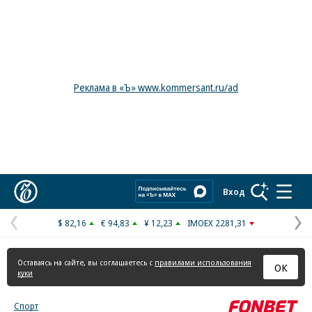
Реклама в «Ъ» www.kommersant.ru/ad
Коммерсантъ
Вход
$ 82,16
€ 94,83
¥ 12,23
IMOEX 2281,31
Предыдущая
С
страница
с
Оставаясь на сайте, вы соглашаетесь с
правилами использования
ОК
куки
Спорт