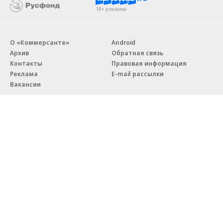
18+ реклама
О «Коммерсанте»
Android
Архив
Обратная связь
Контакты
Правовая информация
Реклама
E-mail рассылки
Вакансии
18+
© АО «Коммерсантъ». 127006, Москва, Оружейный переулок д. 41,
тел. +7 (495) 797-69-70.
Сетевое издание «Коммерсантъ» (доменное имя сайта:
kommersant.ru) зарегистрировано Федеральной службой
по надзору в сфере связи, информационных технологий и массовых
коммуникаций (Роскомнадзор), регистрационный номер и дата
принятия решения о регистрации: серия
Эл № ФС77-76922
от 11 октября 2019 г.
Партнерские проекты/материалы, новости компаний, материалы