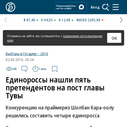
Коммерсантъ
Вход
$ 81,40
€ 94,05
¥ 12,08
IMOEX 2285,88
Предыдущая
С
страница
с
Оставаясь на сайте, вы соглашаетесь с
правилами использования
ОК
куки
Выборы в Госдуму – 2016
02.06.2016, 20:24
649
1 мин.
Единороссы нашли пять
претендентов на пост главы
Тувы
Конкуренцию на праймериз Шолбан Кара-оолу
решились составить четыре единоросса