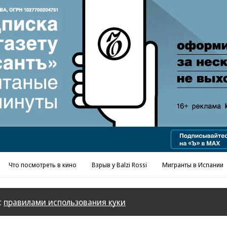
Реклама в «Ъ» www.kommersant.ru/ad
Что посмотреть в кино
Взрыв у Balzi Rossi
Мигранты в Испании
с
правилами использования куки