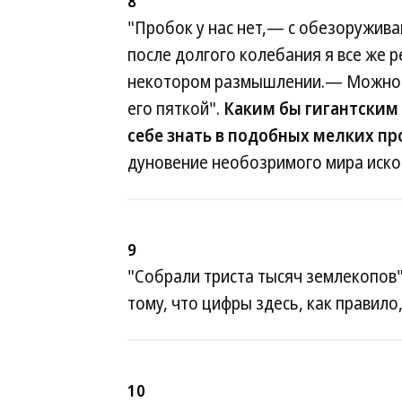
8
"Пробок у нас нет,— с обезоружив
после долгого колебания я все же р
некотором размышлении.— Можно ве
его пяткой".
Каким бы гигантским 
себе знать в подобных мелких пр
дуновение необозримого мира иско
9
"Собрали триста тысяч землекопов"
тому, что цифры здесь, как правил
10