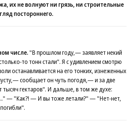
жа, их не волнуют ни грязь, ни строительные
гляд постороннего.
ном числе.
"В прошлом году,— заявляет некий
столько-то тонн стали". Я с удивлением смотрю
воли останавливается на его тонких, изнеженных
пусту,— сообщает он чуть погодя,— и за две
тысяч гектаров". И дальше, в том же духе:
.." — "Как?! — И вы тоже летали?" — "Нет-нет,
 погибли".